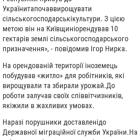
Українитапочаввирощувати
сільськогосподарськікультури. З цією
метою він на Київщиніорендував 10
гектарів землі сільськогосподарського
призначення», - повідомив Ігор Нирка.
На орендованій території іноземець
побудував «житло» для робітників, які
вирощували та збирали урожай.До
роботи залучав своїх співвітчизників,
якіжили в жахливих умовах.
Наразі порушники доставленідо
Державної міграційної служби України.На