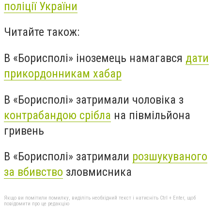
поліції України
Читайте також:
В «Борисполі» іноземець намагався
дати
прикордонникам хабар
В «Борисполі» затримали чоловіка з
контрабандою срібла
на півмільйона
гривень
В «Борисполі» затримали
розшукуваного
за вбивство
зловмисника
Якщо ви помітили помилку, виділіть необхідний текст і натисніть Ctrl + Enter, щоб
повідомити про це редакцію