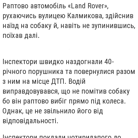
Раптово автомобіль
«
Land Rover
»
,
рухаючись вулицею Калмикова, здійснив
наїзд на собаку й, навіть не зупинившись,
поїхав далі.
Інспектори швидко наздогнали 40-
річного порушника та повернулися разом
з ним на місце ДТП. Водій
виправдовувався, що не помітив собаку
бо
він раптово вибіг прямо під колеса.
Однак, це не звільнило його від
відповідальності.
Інспектори поклали чотирилапого до