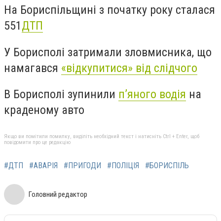
На Бориспільщині з початку року сталася
551
ДТП
У Борисполі затримали зловмисника, що
намагався
«відкупитися» від слідчого
В Борисполі зупинили
п’яного водія
на
краденому авто
Якщо ви помітили помилку, виділіть необхідний текст і натисніть Ctrl + Enter, щоб
повідомити про це редакцію
#ДТП
#АВАРІЯ
#ПРИГОДИ
#ПОЛІЦІЯ
#БОРИСПІЛЬ
Головний редактор