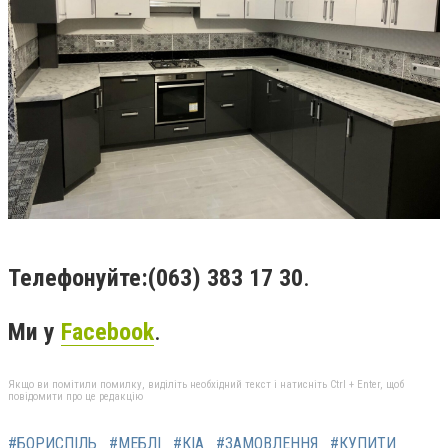
Телефонуйте:
(063) 383 17 30
.
Ми у
Facebook
.
Якщо ви помітили помилку, виділіть необхідний текст і натисніть Ctrl + Enter, щоб
повідомити про це редакцію
#БОРИСПІЛЬ
#МЕБЛІ
#КІА
#ЗАМОВЛЕННЯ
#КУПИТИ