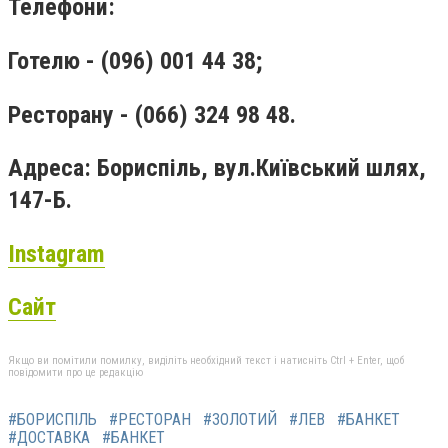
Телефони:
Готелю - (096) 001 44 38;
Ресторану - (
066) 324 98 48.
Адреса: Бориспіль, вул.Київський шлях,
147-Б.
Instagram
Сайт
Якщо ви помітили помилку, виділіть необхідний текст і натисніть Ctrl + Enter, щоб
повідомити про це редакцію
#БОРИСПІЛЬ
#РЕСТОРАН
#ЗОЛОТИЙ
#ЛЕВ
#БАНКЕТ
#ДОСТАВКА
#БАНКЕТ