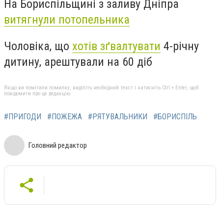
На Бориспільщині з заливу Дніпра
витягнули потопельника
Чоловіка, що
хотів зґвалтувати
4-річну
дитину, арештували на 60 діб
Якщо ви помітили помилку, виділіть необхідний текст і натисніть Ctrl + Enter, щоб
повідомити про це редакцію
#ПРИГОДИ
#ПОЖЕЖА
#РЯТУВАЛЬНИКИ
#БОРИСПІЛЬ
Головний редактор