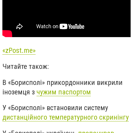
«zPost.me»
Читайте також:
В «Борисполі» прикордонники викрили
іноземця з
чужим паспортом
У «Борисполі» встановили систему
дистанційного температурного скринінгу