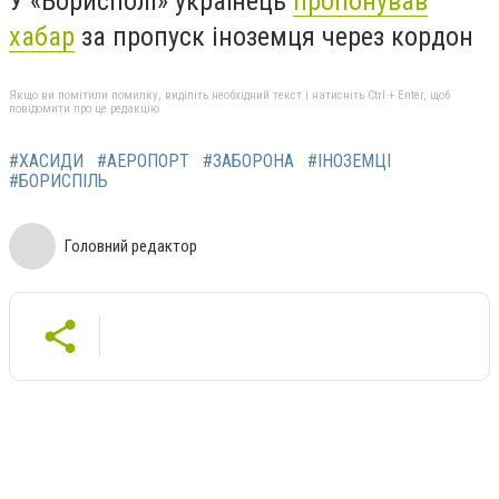
У «Борисполі» українець
пропонував
хабар
за пропуск іноземця через кордон
Якщо ви помітили помилку, виділіть необхідний текст і натисніть Ctrl + Enter, щоб
повідомити про це редакцію
#ХАСИДИ
#АЕРОПОРТ
#ЗАБОРОНА
#ІНОЗЕМЦІ
#БОРИСПІЛЬ
Головний редактор