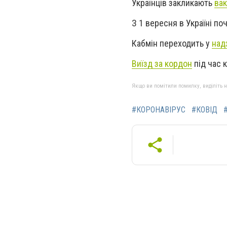
Українців закликають
вак
З 1 вересня в Україні п
Кабмін переходить у
над
Виїзд за кордон
під час 
Якщо ви помітили помилку, виділіть нео
#КОРОНАВІРУС
#КОВІД