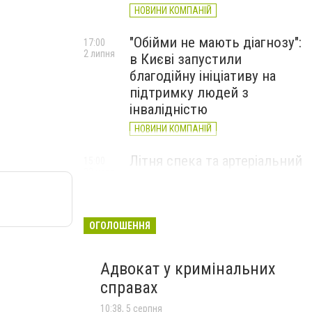
НОВИНИ КОМПАНІЙ
"Обійми не мають діагнозу":
17:00
2 липня
в Києві запустили
благодійну ініціативу на
підтримку людей з
інвалідністю
НОВИНИ КОМПАНІЙ
Літня спека та артеріальний
15:00
22 червня
тиск: як захистити судини
та коли потрібен лікар
НОВИНИ КОМПАНІЙ
ОГОЛОШЕННЯ
Адвокат у кримінальних
справах
10:38, 5 серпня