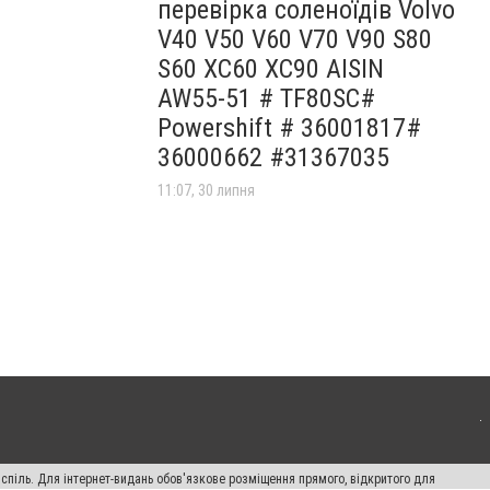
перевірка соленоїдів Volvo
V40 V50 V60 V70 V90 S80
S60 XC60 XC90 AISIN
AW55-51 # TF80SC#
Powershift # 36001817#
36000662 #31367035
11:07, 30 липня
испіль. Для інтернет-видань обов'язкове розміщення прямого, відкритого для