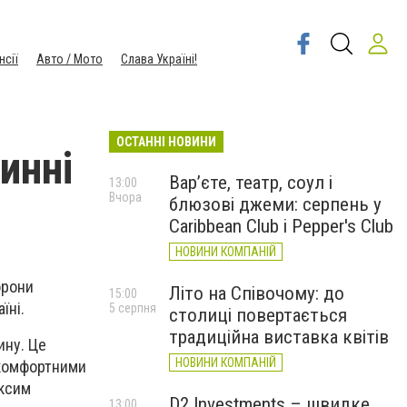
нсії
Авто / Мото
Слава Україні!
ОСТАННІ НОВИНИ
инні
Вар’єте, театр, соул і
13:00
Вчора
блюзові джеми: серпень у
Caribbean Club і Pepper's Club
НОВИНИ КОМПАНІЙ
орони
Літо на Співочому: до
15:00
їні.
5 серпня
столиці повертається
традиційна виставка квітів
ину. Це
НОВИНИ КОМПАНІЙ
 комфортними
аксим
D2 Investments – швидке
13:00