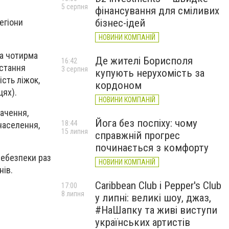
5 серпня
фінансування для сміливих
бізнес-ідей
егіони
НОВИНИ КОМПАНІЙ
за чотирма
Де жителі Борисполя
16:42
остання
3 серпня
купують нерухомість за
ість ліжок,
кордоном
цях).
НОВИНИ КОМПАНІЙ
начення,
Йога без поспіху: чому
18:44
населення,
15 липня
справжній прогрес
починається з комфорту
небезпеки раз
НОВИНИ КОМПАНІЙ
нів.
Caribbean Club і Pepper's Club
17:00
8 липня
у липні: великі шоу, джаз,
#НаШапку та живі виступи
українських артистів