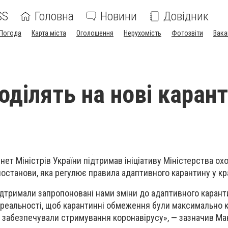
SS
Головна
Новини
Довідник
Погода
Карта міста
Оголошення
Нерухомість
Фотозвіти
Вака
оділять на нові карант
інет Міністрів України підтримав ініціативу Міністерства ох
 постанови, яка регулює правила адаптивного карантину у кра
ідтримали запропоновані нами зміни до адаптивного карант
 реальності, щоб карантинні обмеження були максимально
му забезпечували стримування коронавірусу», — зазначив М