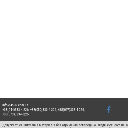
info@4595.com.ua
+38(044)333-4-226, +38(050)333-4-226, +38(097)333-4-226,
+38(073)333-4-226
Допускається цитування матеріалів без отримання попередньої згоди 4595.com.ua за