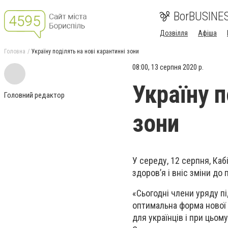
BorBUSINE
Дозвілля
Афіша
Головна
Україну поділять на нові карантинні зони
08:00, 13 серпня 2020 р.
Україну п
Головний редактор
зони
У середу, 12 серпня, Каб
здоров’я і вніс зміни до
«Сьогодні члени уряду п
оптимальна форма нової
для українців і при цьо