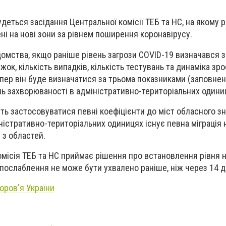
удеться засідання Центральної комісії ТЕБ та НС, на якому р
ні на нові зони за рівнем поширення коронавірусу.
домства, якщо раніше рівень загрози COVID-19 визначався 
іжок, кількість випадків, кількість тестувань та динаміка зр
тепер він буде визначатися за трьома показниками (заповнен
ень захворюваності в адміністративно-територіальних одини
уть застосовуватися певні коефіцієнти до міст обласного з
іністративно-територіальних одиницях існує певна міграція 
 з областей.
Комісія ТЕБ та НС приймає рішення про встановлення рівня 
 послаблення не може бути ухвалено раніше, ніж через 14 д
оров'я України