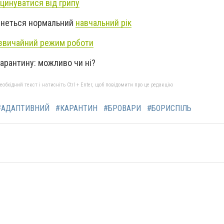
цинуватися від грипу
очнеться нормальний
навчальний рік
звичайний режим роботи
карантину: можливо чи ні?
бхідний текст і натисніть Ctrl + Enter, щоб повідомити про це редакцію
#АДАПТИВНИЙ
#КАРАНТИН
#БРОВАРИ
#БОРИСПІЛЬ