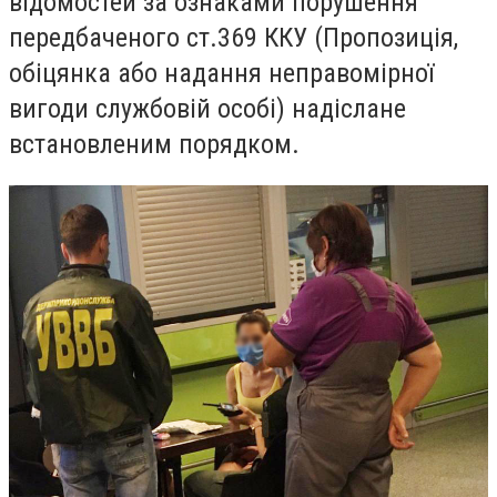
відомостей за ознаками порушення
передбаченого ст.369 ККУ (Пропозиція,
обіцянка або надання неправомірної
вигоди службовій особі) надіслане
встановленим порядком.