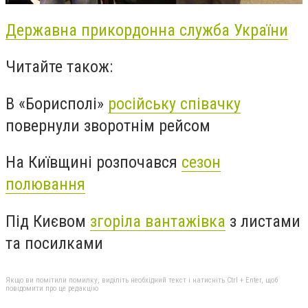
Державна прикордонна служба України
Читайте також:
В «Борисполі»
російську співачку
повернули зворотнім рейсом
На Київщині розпочався
сезон
полювання
Під Києвом
згоріла вантажівка
з листами
та посилками
Якщо ви помітили помилку, виділіть необхідний текст і натисніть Ctrl + Enter, щоб
повідомити про це редакцію