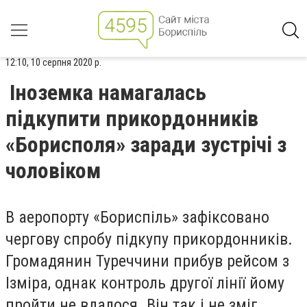
12:10, 10 серпня 2020 р.
Іноземка намагалась
підкупити прикордонників
«Борисполя» заради зустрічі з
чоловіком
В аеропорту «Бориспіль» зафіксовано
чергову спробу підкупу прикордонників.
Громадянин Туреччини прибув рейсом з
Ізміра, однак контроль другої лінії йому
пройти не вдалося. Він так і не зміг