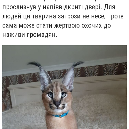
прослизнув у напіввідкриті двері. Для
людей ця тварина загрози не несе, проте
сама може стати жертвою охочих до
наживи громадян.