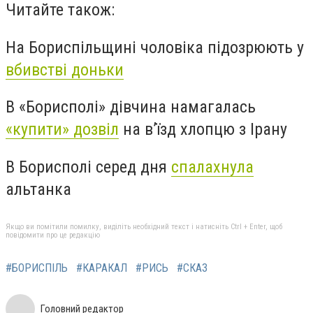
Читайте також:
На Бориспільщині чоловіка підозрюють у
вбивстві доньки
В «Борисполі» дівчина намагалась
«купити» дозвіл
на в’їзд хлопцю з Ірану
В Борисполі серед дня
спалахнула
альтанка
Якщо ви помітили помилку, виділіть необхідний текст і натисніть Ctrl + Enter, щоб
повідомити про це редакцію
#БОРИСПІЛЬ
#КАРАКАЛ
#РИСЬ
#СКАЗ
Головний редактор