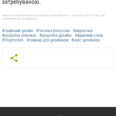
затребуваною.
Якщо ви помітили помилку, виділіть необхідний текст і натисніть Ctrl + Enter, щоб
повідомити про це редакцію
#графічний дизайн
#Наталья Білоусова
#айдентика
#розробка упаковок
#розробка дизайну
#фірмовий стиль
#Stopmotion
#семінар для дизайнерів
#курс дизайнера