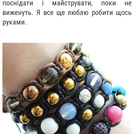
поснідати і майструвати, поки не
виженуть. Я все ще люблю робити щось
руками.