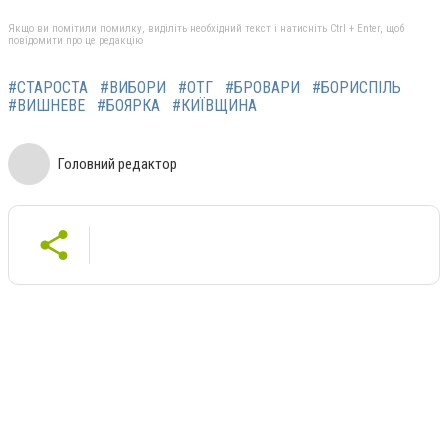
Якщо ви помітили помилку, виділіть необхідний текст і натисніть Ctrl + Enter, щоб
повідомити про це редакцію
#СТАРОСТА
#ВИБОРИ
#ОТГ
#БРОВАРИ
#БОРИСПІЛЬ
#ВИШНЕВЕ
#БОЯРКА
#КИЇВЩИНА
Головний редактор