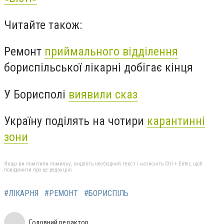
Читайте також:
Ремонт
приймального відділення
бориспільської лікарні добігає кінця
У Борисполі
виявили сказ
Україну поділять на чотири
карантинні
зони
Якщо ви помітили помилку, виділіть необхідний текст і натисніть Ctrl + Enter, щоб
повідомити про це редакцію
#ЛІКАРНЯ
#РЕМОНТ
#БОРИСПІЛЬ
Головний редактор