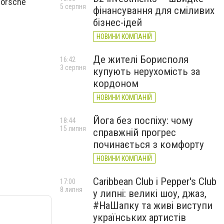
Porsche
5 серпня
фінансування для сміливих
бізнес-ідей
НОВИНИ КОМПАНІЙ
Де жителі Борисполя
16:42
3 серпня
купують нерухомість за
кордоном
НОВИНИ КОМПАНІЙ
Йога без поспіху: чому
18:44
15 липня
справжній прогрес
починається з комфорту
НОВИНИ КОМПАНІЙ
Caribbean Club і Pepper's Club
17:00
8 липня
у липні: великі шоу, джаз,
#НаШапку та живі виступи
українських артистів