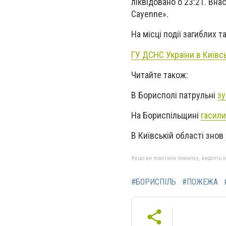
ліквідовано о 23:21. Вн
Cayenne».
На місці події загиблих 
ГУ ДСНС України в Київсь
Читайте також:
В Борисполі патрульні
зу
На Бориспільщині
гасили
В Київській області знов
Якщо ви помітили помилку, виділіть нео
#БОРИСПІЛЬ
#ПОЖЕЖА