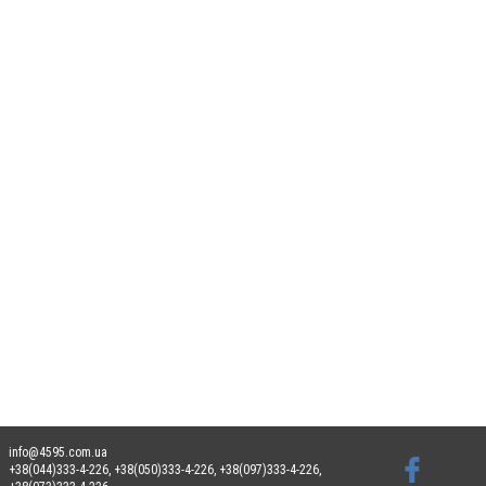
info@4595.com.ua
+38(044)333-4-226, +38(050)333-4-226, +38(097)333-4-226,