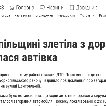
SS
Головна
Новини
Довідник
Погода
Карта міста
Оголошення
Нерухомість
Фотозвіти
Вака
пільщині злетіла з дор
лася автівка
Бориспільському районі сталася ДТП. Пізно ввечері до опер
Бориспільського району надійшло повідомлення про загора
, на вулиці Центральній.
ами було встановлено, що водій авто не впорався з керуван
 сталося загорання автомобіля. Пожежу локалізовано о 23:1