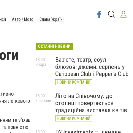
нсії
Авто / Мото
Слава Україні!
ОСТАННІ НОВИНИ
оги
Вар’єте, театр, соул і
13:00
Вчора
блюзові джеми: серпень у
Caribbean Club і Pepper's Club
НОВИНИ КОМПАНІЙ
ативно-
Літо на Співочому: до
15:00
ння легкового
5 серпня
столиці повертається
традиційна виставка квітів
НОВИНИ КОМПАНІЙ
ням та з'їхав
0 та повністю
D2 Investments – швидке
13:00