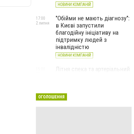
НОВИНИ КОМПАНІЙ
"Обійми не мають діагнозу":
17:00
2 липня
в Києві запустили
благодійну ініціативу на
підтримку людей з
інвалідністю
НОВИНИ КОМПАНІЙ
Літня спека та артеріальний
15:00
22 червня
тиск: як захистити судини
та коли потрібен лікар
НОВИНИ КОМПАНІЙ
ОГОЛОШЕННЯ