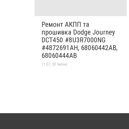
Ремонт АКПП та
прошивка Dodge Journey
DCT450 #8U3R7000NG
#4872691AH, 68060442AB,
68060444AB
11:07, 30 липня