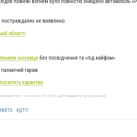
аслідок пожежі вогнем було повністю знищено автомобіль «
та постраждалих не виявлено.
кій області
пинили іноземця
без посвідчення та «під кайфом»
палаючий гараж
посилять карантин
бхідний текст і натисніть Ctrl + Enter, щоб повідомити про це редакцію
#АВТО
#ДТП