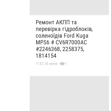
Ремонт АКПП та
перевірка гідроблоків,
соленоїдів Ford Kuga
MPS6 # CV6R7000AC
#2246368, 2258375,
1814154
1
11:07, 30 липня