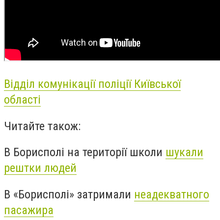
Відділ комунікації поліції Київської
області
Читайте також:
В Борисполі на території школи
шукали
рештки людей
В «Борисполі» затримали
неадекватного
пасажира