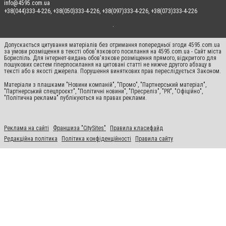
info@4595.com.ua
+38(044)333-4-226, +38(050)333-4-226, +38(097)333-4-226, +38(073)333-4-226
Допускається цитування матеріалів без отримання попередньої згоди 4595.com.ua
за умови розміщення в тексті обов'язкового посилання на 4595.com.ua - Сайт міста
Бориспіль. Для інтернет-видань обов'язкове розміщення прямого, відкритого для
пошукових систем гіперпосилання на цитовані статті не нижче другого абзацу в
тексті або в якості джерела. Порушення виняткових прав переслідується Законом.
Матеріали з плашками "Новини компаній", "Промо", "Партнерський матеріал",
"Партнерський спецпроєкт", "Політичні новини", "Пресреліз", "PR", "Офіційно",
"Політична реклама" публікуються на правах реклами.
Реклама на сайті
Франшиза "CitySites"
Правила класифайд
Редакційна політика
Політика конфіденційності
Правила сайту