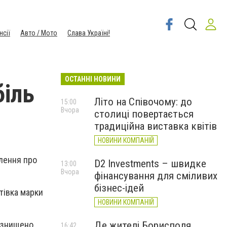
нсії
Авто / Мото
Слава Україні!
ОСТАННІ НОВИНИ
біль
Літо на Співочому: до
15:00
Вчора
столиці повертається
традиційна виставка квітів
НОВИНИ КОМПАНІЙ
лення про
D2 Investments – швидке
13:00
Вчора
фінансування для сміливих
бізнес-ідей
втівка
марки
НОВИНИ КОМПАНІЙ
Де жителі Борисполя
 знищено
16:42