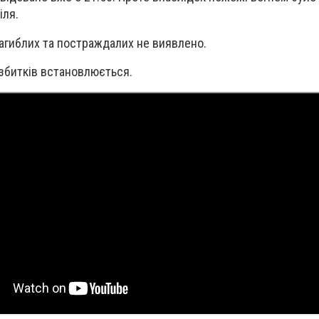
іля.
 загиблих та постраждалих не виявлено.
збитків встановлюється.