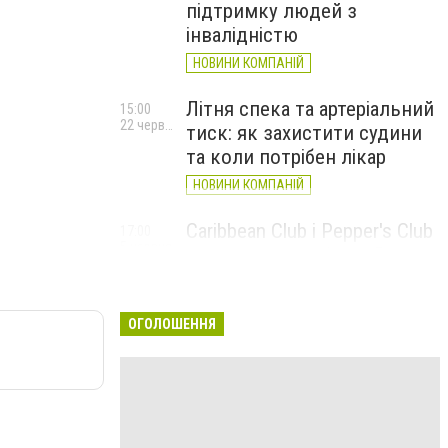
підтримку людей з
інвалідністю
НОВИНИ КОМПАНІЙ
Літня спека та артеріальний
15:00
22 червня
тиск: як захистити судини
та коли потрібен лікар
НОВИНИ КОМПАНІЙ
Caribbean Club і Pepper's Club
17:00
5 червня
у червні: від вар'єте «Рояль»
до благодійних концертів
#НаШапку
ОГОЛОШЕННЯ
НОВИНИ КОМПАНІЙ