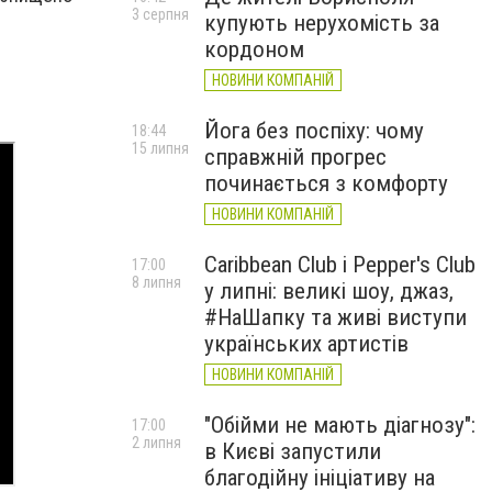
3 серпня
купують нерухомість за
кордоном
НОВИНИ КОМПАНІЙ
Йога без поспіху: чому
18:44
15 липня
справжній прогрес
починається з комфорту
НОВИНИ КОМПАНІЙ
Caribbean Club і Pepper's Club
17:00
8 липня
у липні: великі шоу, джаз,
#НаШапку та живі виступи
українських артистів
НОВИНИ КОМПАНІЙ
"Обійми не мають діагнозу":
17:00
2 липня
в Києві запустили
благодійну ініціативу на