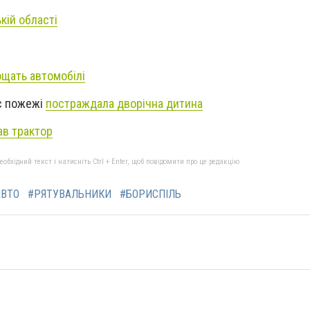
кій області
ощать автомобілі
ас пожежі
постраждала дворічна дитина
ав трактор
бхідний текст і натисніть Ctrl + Enter, щоб повідомити про це редакцію
АВТО
#РЯТУВАЛЬНИКИ
#БОРИСПІЛЬ