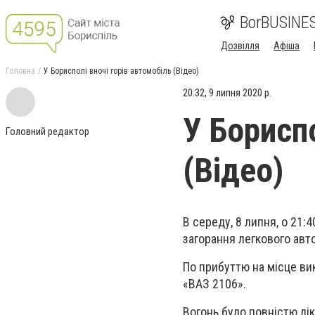
BorBUSINE
Дозвілля
Афіша
Головна
У Борисполі вночі горів автомобіль (Відео)
20:32, 9 липня 2020 р.
У Бориспо
Головний редактор
(Відео)
В середу,
8 липня
,
о 21:4
загорання легкового авт
По прибуттю на місце ви
«ВАЗ 2106».
Вогонь було повністю лі