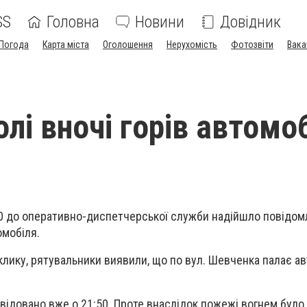
SS
Головна
Новини
Довідник
Погода
Карта міста
Оголошення
Нерухомість
Фотозвіти
Вака
лі вночі горів автомо
0 до оперативно-диспетчерської служби надійшло повідом
омобіля
.
клику
, рятувальники виявили, що по вул. Шевченка палає а
квідовано вже
о 21:50.
Проте в
наслідок пожежі вогнем було