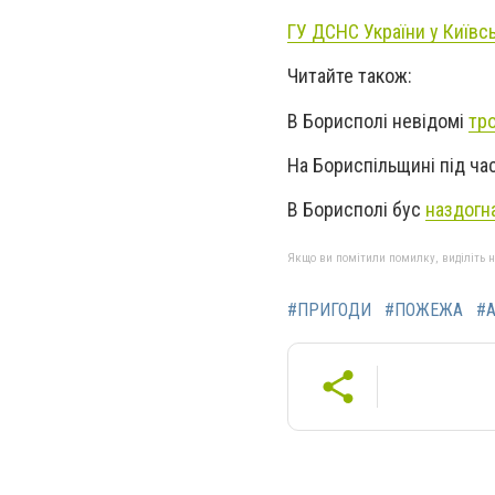
ГУ ДСНС України у Київсь
Читайте також:
В Борисполі невідомі
тр
На Бориспільщині під ч
В Борисполі бус
наздогн
Якщо ви помітили помилку, виділіть нео
#ПРИГОДИ
#ПОЖЕЖА
#