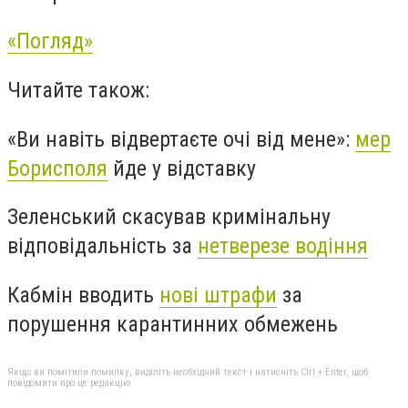
«Погляд»
Читайте також:
«Ви навіть відвертаєте очі від мене»:
мер
Борисполя
йде у відставку
Зеленський скасував кримінальну
відповідальність за
нетверезе водіння
Кабмін вводить
нові штрафи
за
порушення карантинних обмежень
Якщо ви помітили помилку, виділіть необхідний текст і натисніть Ctrl + Enter, щоб
повідомити про це редакцію