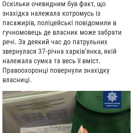
Оскільки очевидним був факт, що
знахідка належала котромусь із
пасажирів, поліцейські повідомили в
гучномовець де власник може забрати
речі. За деякий час до патрульних
звернулася 37-річна харків’янка, якій
належала сумка та весь її вміст.
Правоохоронці повернули знахідку
власниці.