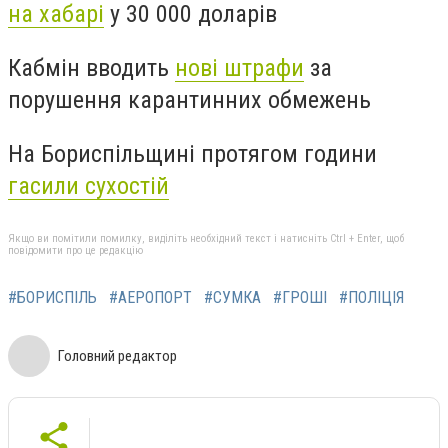
на хабарі
у 30 000 доларів
Кабмін вводить
нові штрафи
за
порушення карантинних обмежень
На Бориспільщині протягом години
гасили сухостій
Якщо ви помітили помилку, виділіть необхідний текст і натисніть Ctrl + Enter, щоб
повідомити про це редакцію
#БОРИСПІЛЬ
#АЕРОПОРТ
#СУМКА
#ГРОШІ
#ПОЛІЦІЯ
Головний редактор