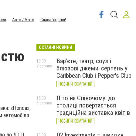
нсії
Авто / Мото
Слава Україні!
ОСТАННІ НОВИНИ
астю
Вар’єте, театр, соул і
13:00
7 серпня
блюзові джеми: серпень у
Caribbean Club і Pepper's Club
НОВИНИ КОМПАНІЙ
Літо на Співочому: до
15:00
5 серпня
столиці повертається
вки: «Honda»,
традиційна виставка квітів
єм автомобіля
НОВИНИ КОМПАНІЙ
D2 Investments – швидке
ло до ДТП)
13:00