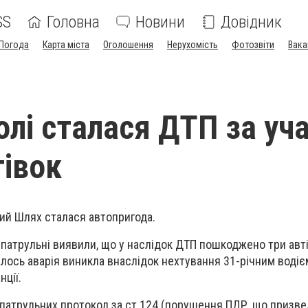
SS
Головна
Новини
Довідник
Погода
Карта міста
Оголошення
Нерухомість
Фотозвіти
Вака
олі сталася ДТП за уч
тівок
кий Шлях сталася автопригода.
 патрульні виявили, що у наслідок ДТП пошкоджено три авті
валось аварія виникла внаслідок нехтування 31-річним воді
ції.
патрульних протокол за ст.124 (порушення ПДР, що призве