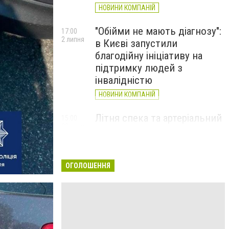
НОВИНИ КОМПАНІЙ
"Обійми не мають діагнозу":
17:00
2 липня
в Києві запустили
благодійну ініціативу на
підтримку людей з
інвалідністю
НОВИНИ КОМПАНІЙ
Літня спека та артеріальний
15:00
22 червня
тиск: як захистити судини
та коли потрібен лікар
НОВИНИ КОМПАНІЙ
ОГОЛОШЕННЯ