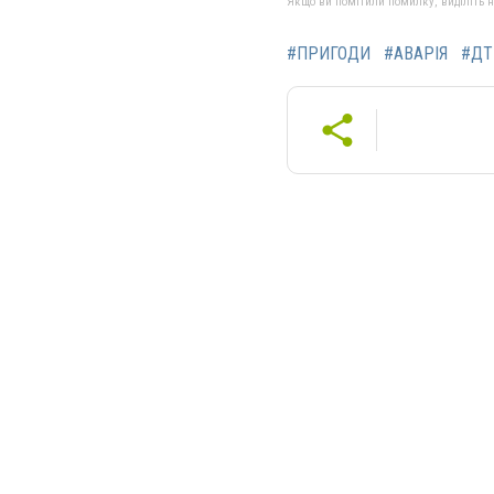
Якщо ви помітили помилку, виділіть нео
#ПРИГОДИ
#АВАРІЯ
#ДТ