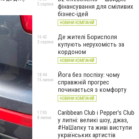
5 серпня
фінансування для сміливих
бізнес-ідей
НОВИНИ КОМПАНІЙ
Де жителі Борисполя
16:42
3 серпня
купують нерухомість за
кордоном
НОВИНИ КОМПАНІЙ
Йога без поспіху: чому
18:44
15 липня
справжній прогрес
починається з комфорту
НОВИНИ КОМПАНІЙ
Caribbean Club і Pepper's Club
17:00
8 липня
у липні: великі шоу, джаз,
#НаШапку та живі виступи
українських артистів