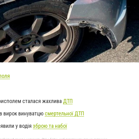
поля
орисполем сталася жахлива
ДТП
ив вирок винуватцю
смертельної ДТП
иявили у водія
зброю та набої