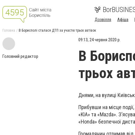
BorBUSINE
Дозвілля
Афіша
Головна
В Борисполі сталася ДТП за участю трьох автівок
09:13, 24 червня 2020 р.
В Борисп
Головний редактор
трьох ав
Днями, на вулиці Київсь
Прибувши на місце події,
«KIA» та «Mazda». З’ясу
«Honda» безпечної дистан
Громадянин отримав від 