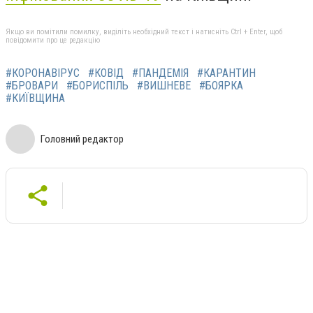
Якщо ви помітили помилку, виділіть необхідний текст і натисніть Ctrl + Enter, щоб
повідомити про це редакцію
#КОРОНАВІРУС
#КОВІД
#ПАНДЕМІЯ
#КАРАНТИН
#БРОВАРИ
#БОРИСПІЛЬ
#ВИШНЕВЕ
#БОЯРКА
#КИЇВЩИНА
Головний редактор