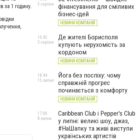
5 серпня
фінансування для сміливих
в за 1 годину.
бізнес-ідей
овідки
НОВИНИ КОМПАНІЙ
олучення,
Де жителі Борисполя
16:42
3 серпня
купують нерухомість за
кордоном
НОВИНИ КОМПАНІЙ
Йога без поспіху: чому
18:44
15 липня
справжній прогрес
починається з комфорту
НОВИНИ КОМПАНІЙ
Caribbean Club і Pepper's Club
17:00
8 липня
у липні: великі шоу, джаз,
#НаШапку та живі виступи
українських артистів