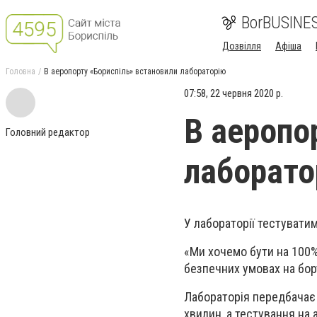
BorBUSINE
Дозвілля
Афіша
Головна
В аеропорту «Бориспіль» встановили лабораторію
07:58, 22 червня 2020 р.
В аеропо
Головний редактор
лаборато
У лабораторії тестуватим
«Ми хочемо бути на 100%
безпечних умовах на бор
Лабораторія передбачає 
хвилин, а тестування на 