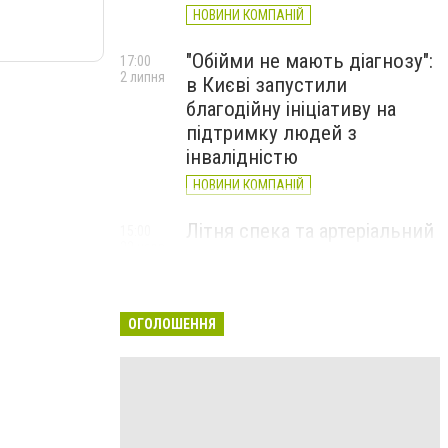
НОВИНИ КОМПАНІЙ
"Обійми не мають діагнозу":
17:00
2 липня
в Києві запустили
благодійну ініціативу на
підтримку людей з
інвалідністю
НОВИНИ КОМПАНІЙ
Літня спека та артеріальний
15:00
22 червня
тиск: як захистити судини
та коли потрібен лікар
НОВИНИ КОМПАНІЙ
ОГОЛОШЕННЯ