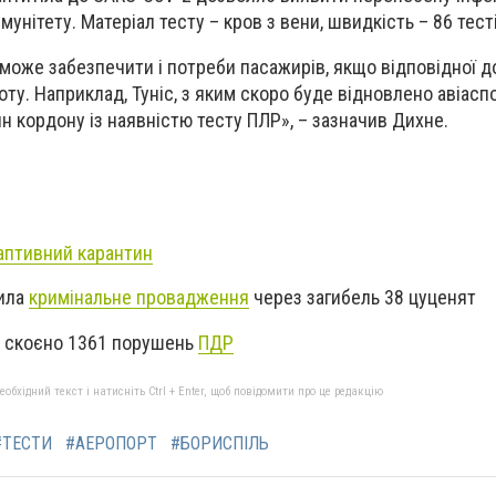
мунітету. Матеріал тесту – кров з вени, швидкість – 86 тесті
може забезпечити і потреби пасажирів, якщо відповідної д
оту.
Наприклад, Туніс, з яким скоро буде відновлено авіасп
н кордону із наявністю тесту ПЛР», – зазначив Дихне.
аптивний карантин
рила
кримінальне провадження
через загибель 38 цуценят
і скоєно 1361 порушень
ПДР
бхідний текст і натисніть Ctrl + Enter, щоб повідомити про це редакцію
#ТЕСТИ
#АЕРОПОРТ
#БОРИСПІЛЬ