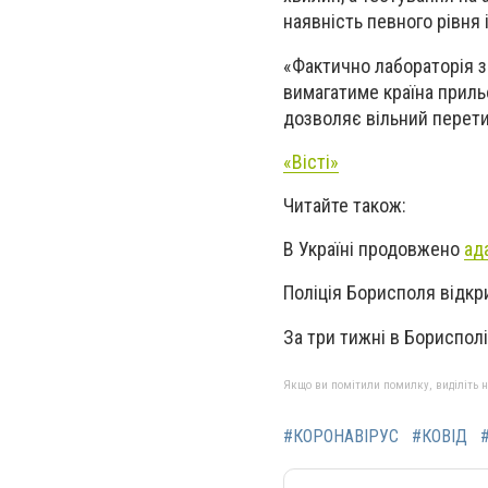
наявність певного рівня і
«Фактично лабораторія з
вимагатиме країна приль
дозволяє вільний перети
«Вісті»
Читайте також:
В Україні продовжено
ад
Поліція Борисполя відк
За три тижні в Бориспол
Якщо ви помітили помилку, виділіть нео
#КОРОНАВІРУС
#КОВІД