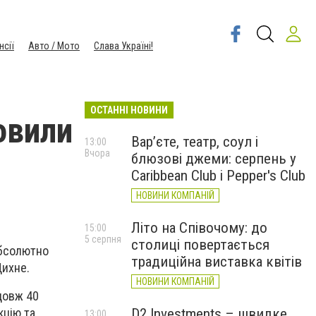
нсії
Авто / Мото
Слава Україні!
ОСТАННІ НОВИНИ
овили
Вар’єте, театр, соул і
13:00
Вчора
блюзові джеми: серпень у
Caribbean Club і Pepper's Club
НОВИНИ КОМПАНІЙ
Літо на Співочому: до
15:00
5 серпня
столиці повертається
абсолютно
традиційна виставка квітів
Дихне.
НОВИНИ КОМПАНІЙ
довж 40
D2 Investments – швидке
кцію та
13:00