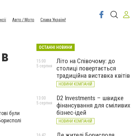
нсії
Авто / Мото
Слава Україні!
ОСТАННІ НОВИНИ
 в
Літо на Співочому: до
15:00
5 серпня
столиці повертається
традиційна виставка квітів
НОВИНИ КОМПАНІЙ
D2 Investments – швидке
13:00
5 серпня
фінансування для сміливих
бізнес-ідей
тові були
Борисполі
НОВИНИ КОМПАНІЙ
Де жителі Борисполя
16:42