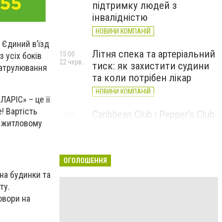
підтримку людей з
інвалідністю
НОВИНИ КОМПАНІЙ
 Єдиний в’їзд
Літня спека та артеріальний
15:00
 усіх боків
22 червня
тиск: як захистити судини
патрулювання
та коли потрібен лікар
НОВИНИ КОМПАНІЙ
АРІС» – це її
! Вартість
Caribbean Club і Pepper's Club
17:00
у житловому
5 червня
у червні: від вар'єте «Рояль»
до благодійних концертів
#НаШапку
ОГОЛОШЕННЯ
НОВИНИ КОМПАНІЙ
на будинки та
ту.
овори на