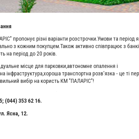
вання
РІС" пропонує різні варіанти розстрочки.Умови та період 
ально з кожним покупцем.Також активно співпрацює з банк
ь на період до 20 років.
відуальне місце для парковки,автономне опалення і
а інфраструктура,хороша транспортна розв'язка - це ті пер
вильний вибір на користь КМ "ПАЛАРІС"!
; (‎044) 353 62 16.
л. Ясна, 12.