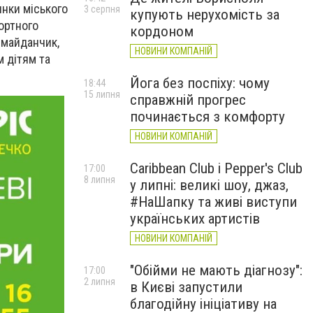
инки міського
3 серпня
купують нерухомість за
ортного
кордоном
 майданчик,
НОВИНИ КОМПАНІЙ
м дітям та
Йога без поспіху: чому
18:44
15 липня
справжній прогрес
починається з комфорту
НОВИНИ КОМПАНІЙ
Caribbean Club і Pepper's Club
17:00
8 липня
у липні: великі шоу, джаз,
#НаШапку та живі виступи
українських артистів
НОВИНИ КОМПАНІЙ
"Обійми не мають діагнозу":
17:00
2 липня
в Києві запустили
благодійну ініціативу на