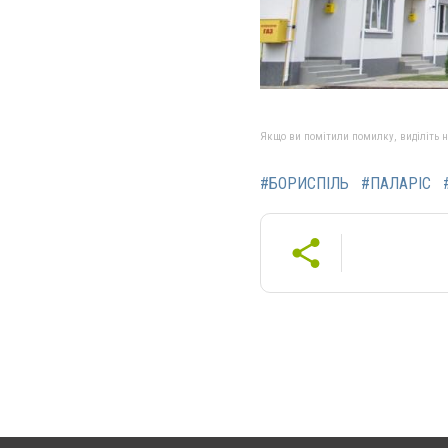
Якщо ви помітили помилку, виділіть нео
#БОРИСПІЛЬ
#ПАЛАРІС