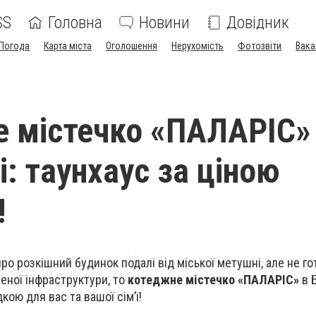
SS
Головна
Новини
Довідник
Погода
Карта міста
Оголошення
Нерухомість
Фотозвіти
Вака
 містечко «ПАЛАРІС»
і: таунхаус за ціною
!
о розкішний будинок подалі від міської метушні, але не го
еної інфраструктури, то
котеджне містечко «ПАЛАРІС»
в 
ою для вас та вашої сім’ї!