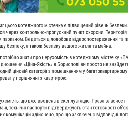
аг цього котеджного містечка є підвищений рівень безпеки.
ся через контрольно-пропускний пункт охорони. Територія з
м парканом. Ведеться цілодобове відеоспостереження та 
ашу безпеку, а також безпеку вашого житла та майна.
 потрібно знати про нерухомість в котеджному містечку «ПАЛ
ідношення «Ціна-Якість» в Борисполі ви просто не знайдете
 одній ціновій категорії з помешканням у багатоквартирном
реваг у порівнянні з квартирою.
ухомість, що вже введена в експлуатацію. Права власності 
ані, технічні паспорти підтверджують стан готовності об’єк
х комунікацій здійснено, про що заключено відповідні дог