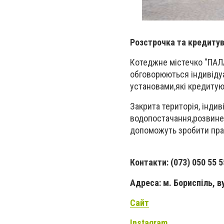
Розстрочка та кредиту
Котеджне містечко "ПАЛА
обговорюються індивіду
установами,які кредитуют
Закрита територія, інди
водопостачання,розвинен
допоможуть зробити пра
Контакти: (073) 050 55 55
Адреса: м. Бориспіль, ву
Сайт
Instagram