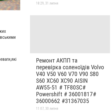
18:29, 31 липня
яких
івськими
еваги,які
Ремонт АКПП та
перевірка соленоїдів Volvo
V40 V50 V60 V70 V90 S80
S60 XC60 XC90 AISIN
AW55-51 # TF80SC#
Powershift # 36001817#
36000662 #31367035
11:07, 30 липня