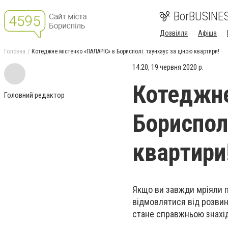
BorBUSINE
Дозвілля
Афіша
Головна
Котеджне містечко «ПАЛАРІС» в Борисполі: таунхаус за ціною квартири!
14:20, 19 червня 2020 р.
Котеджне
Головний редактор
Бориспол
квартири
Якщо ви завжди мріяли пр
відмовлятися від розвин
стане справжньою знахідк