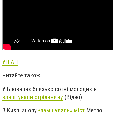
УНІАН
Читайте також:
У Броварах близько сотні молодиків
влаштували стрілянину
(Відео)
В Києві знову
«замінували» міст
Метро