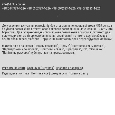
info@4595.com.ua
+38(044)333-4-226, +38(050)333-4-226, +38(097)333-4-226, +38(073)333-4-226
Допускається цитування матеріалів без отримання попередньої згоди 4595.com.ua
за умови розміщення в тексті обов'язкового посилання на 4595.com.ua - Сайт міста
Бориспіль. Для інтернет-видань обов'язкове розміщення прямого, відкритого для
пошукових систем гіперпосилання на цитовані статті не нижче другого абзацу в
тексті або в якості джерела. Порушення виняткових прав переслідується Законом.
Матеріали з плашками "Новини компаній", "Промо", "Партнерський матеріал",
"Партнерський спецпроєкт", "Політичні новини", "Пресреліз", "PR", "Офіційно",
"Політична реклама" публікуються на правах реклами.
Реклама на сайті
Франшиза "CitySites"
Правила класифайд
Редакційна політика
Політика конфіденційності
Правила сайту