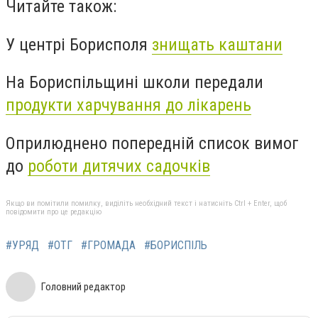
Читайте також:
У центрі Борисполя
знищать каштани
На Бориспільщині школи передали
продукти харчування до лікарень
Оприлюднено попередній список вимог
до
роботи дитячих садочків
Якщо ви помітили помилку, виділіть необхідний текст і натисніть Ctrl + Enter, щоб
повідомити про це редакцію
#УРЯД
#ОТГ
#ГРОМАДА
#БОРИСПІЛЬ
Головний редактор