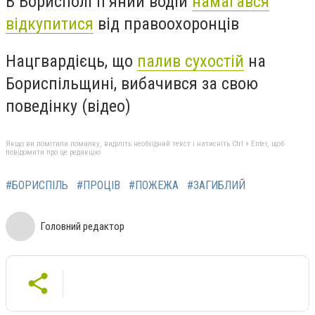
В Борисполі п’яний водій
намагався
відкупитися
від правоохоронців
Нацгвардієць, що
палив сухостій
на
Бориспільщині, вибачився за свою
поведінку (відео)
Якщо ви помітили помилку, виділіть необхідний текст і натисніть Ctrl + Enter, щоб
повідомити про це редакцію
#БОРИСПІЛЬ
#ПРОЦІВ
#ПОЖЕЖА
#ЗАГИБЛИЙ
Головний редактор