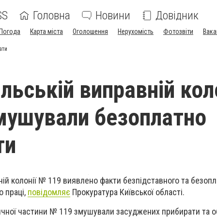
SS
Головна
Новини
Довідник
Погода
Карта міста
Оголошення
Нерухомість
Фотозвіти
Вака
ати
льській виправній кол
змушували безоплатно
ти
ній колонії № 119 виявлено факти безпідставного та безоп
 праці,
повідомляє
Прокуратура Київської області.
ичної частини № 119 змушували засуджених прибирати та 