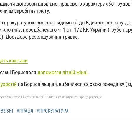
адаючи договори цивільно-правового характеру або трудові
ючи їм заробітну плату.
ю прокуратурою внесено відомості до Єдиного реєстру до
 злочину, передбаченого ч. 1 ст. 172 КК України (грубе по
). Досудове розслідування триває.
ать каштани
трульні Борисполя
допомогли літній жінці
сухостій
на Бориспільщині, вибачився за свою поведінку (ві
бхідний текст і натисніть Ctrl + Enter, щоб повідомити про це редакцію
#В'ЯЗНІ
#ПРАЦЯ
#ПРОКУРАТУРА