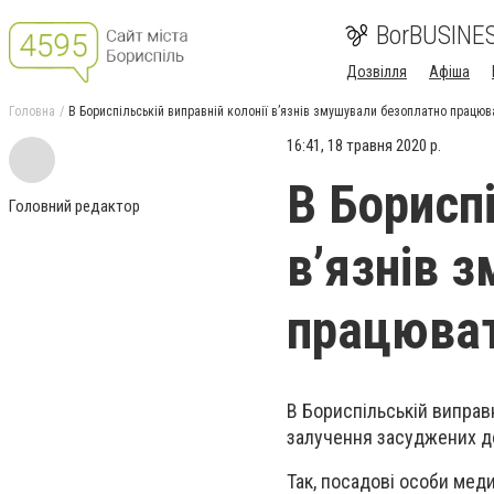
BorBUSINE
Дозвілля
Афіша
Головна
В Бориспільській виправній колонії в’язнів змушували безоплатно працюв
16:41, 18 травня 2020 р.
В Бориспі
Головний редактор
в’язнів 
працюва
В Бориспільській виправ
залучення засуджених до
Так, посадові особи мед