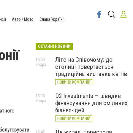
нсії
Авто / Мото
Слава Україні!
ОСТАННІ НОВИНИ
онії
Літо на Співочому: до
15:00
Вчора
столиці повертається
традиційна виставка квітів
НОВИНИ КОМПАНІЙ
D2 Investments – швидке
13:00
Вчора
фінансування для сміливих
бізнес-ідей
латного
НОВИНИ КОМПАНІЙ
обслуговувати
Де жителі Борисполя
16:42