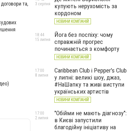
 договори та,
3 серпня
купують нерухомість за
кордоном
НОВИНИ КОМПАНІЙ
судових
рушення
Йога без поспіху: чому
18:44
15 липня
справжній прогрес
починається з комфорту
НОВИНИ КОМПАНІЙ
Caribbean Club і Pepper's Club
17:00
8 липня
у липні: великі шоу, джаз,
део)
#НаШапку та живі виступи
українських артистів
НОВИНИ КОМПАНІЙ
"Обійми не мають діагнозу":
17:00
2 липня
в Києві запустили
благодійну ініціативу на