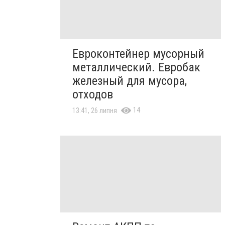
Евроконтейнер мусорный
металлический. Евробак
железный для мусора,
отходов
14
13:41, 26 липня