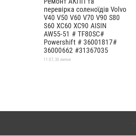
Ремонт АКПП та
перевірка соленоїдів Volvo
V40 V50 V60 V70 V90 S80
S60 XC60 XC90 AISIN
AW55-51 # TF80SC#
Powershift # 36001817#
36000662 #31367035
11:07, 30 липня