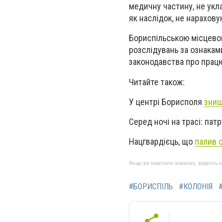
медичну частину, не укл
як наслідок, не нарахову
Бориспільською місцево
розслідувань за ознаками
законодавства про працю
Читайте також:
У центрі Борисполя
знищ
Серед ночі на трасі: па
Нацгвардієць, що
палив 
Якщо ви помітили помилку, виділіть нео
#БОРИСПІЛЬ
#КОЛОНІЯ