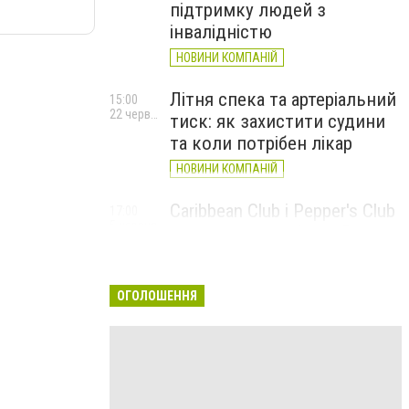
підтримку людей з
інвалідністю
НОВИНИ КОМПАНІЙ
Літня спека та артеріальний
15:00
22 червня
тиск: як захистити судини
та коли потрібен лікар
НОВИНИ КОМПАНІЙ
Caribbean Club і Pepper's Club
17:00
5 червня
у червні: від вар'єте «Рояль»
до благодійних концертів
#НаШапку
ОГОЛОШЕННЯ
НОВИНИ КОМПАНІЙ