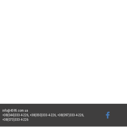
info@4595.com.ua
+38(044)333-4-226, +38(050)333-4-226, +38(097)333-4-226,
+38(073)333-4-226