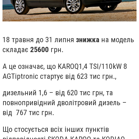
18 травня до 31 липня
знижка
на модель
складає
25600
грн.
А це означає, що
KAROQ
1,4
TSI
/110
kW
8
AG
Tiptronic
стартує від 623 тис грн.,
дизельний 1,6 – від 620 тис грн, та
повнопривідний дволітровий дизель –
від 767 тис грн.
Що стосується всіх інших пунктів