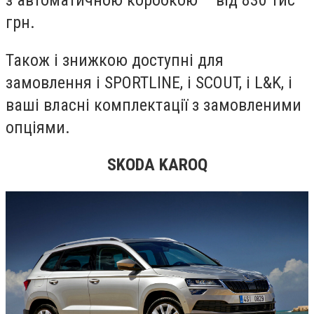
з автоматичною коробкою – від 830 тис
грн.
Також і знижкою доступні для
замовлення і
SPORTLINE
, і
SCOUT
, i
L
&
K
, і
ваші власні комплектації з замовленими
опціями.
SKODA
KA
ROQ