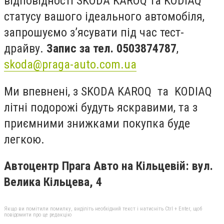
відповідності
SKODA
KAROQ
та
KODIAQ
статусу вашого ідеального автомобіля,
запрошуємо з’ясувати під час тест-
драйву.
Запис за тел. 0503874787
,
skoda
@
praga
-
auto
.
com
.
ua
Ми впевнені, з
SKODA
KAROQ
та
KODIAQ
літні подорожі будуть яскравими, та з
приємними знижками покупка буде
легкою.
Автоцентр Прага Авто на Кільцевій
:
вул.
Велика Кільцева, 4
Якщо ви помітили помилку, виділіть необхідний текст і натисніть Ctrl + Enter, щоб
повідомити про це редакцію