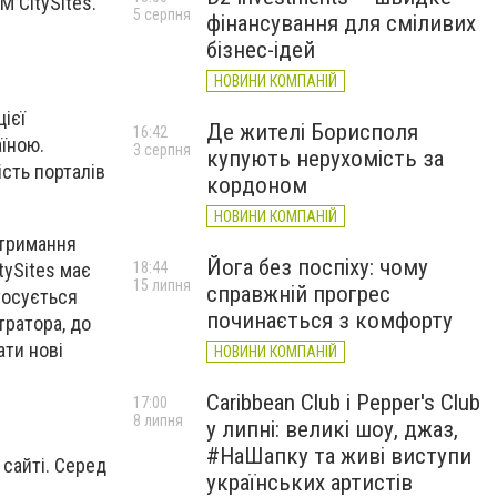
М CitySites.
5 серпня
фінансування для сміливих
бізнес-ідей
НОВИНИ КОМПАНІЙ
цієї
Де жителі Борисполя
16:42
аїною.
3 серпня
купують нерухомість за
ість порталів
кордоном
НОВИНИ КОМПАНІЙ
Отримання
Йога без поспіху: чому
tySites має
18:44
15 липня
справжній прогрес
тосується
починається з комфорту
тратора, до
ати нові
НОВИНИ КОМПАНІЙ
Caribbean Club і Pepper's Club
17:00
8 липня
у липні: великі шоу, джаз,
#НаШапку та живі виступи
 сайті. Серед
українських артистів