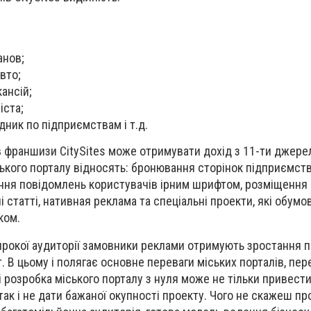
анов;
вто;
ансій;
іста;
дник по підприємствам і т.д.
в франшизи CitySites може отримувати дохід з 11-ти джере
ського порталу відносять: бронювання сторінок підприємств
ення повідомлень користувачів ірним шрифтом, розміщення
ні статті, нативная реклама та спеціальні проекти, які обу
ком.
рокої аудиторії замовники реклами отримують зростання п
т. В цьому і полягає основне переваги міських порталів, пе
і розробка міського порталу з нуля може не тільки привест
 так і не дати бажаної окупності проекту. Чого не скажеш пр