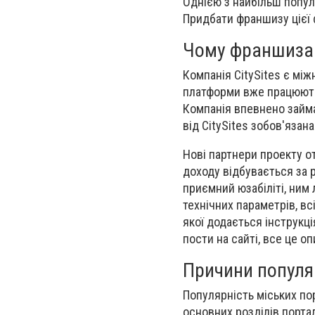
Однією з найбільш популя
Придбати франшизу цієї
Чому франшиза 
Компанія CitySites є між
платформи вже працюють 
Компанія впевнено займає
від CitySites зобов'язана
Нові партнери проекту о
доходу відбувається за р
приємний юзабіліті, ним
технічних параметрів, вс
якої додається інструкц
пости на сайті, все це о
Причини популяр
Популярність міських порт
основних розділів портал