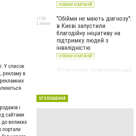
НОВИНИ КОМПАНІЙ
"Обійми не мають діагнозу":
17:00
2 липня
в Києві запустили
благодійну ініціативу на
підтримку людей з
інвалідністю
НОВИНИ КОМПАНІЙ
л. У список
Літня спека та артеріальний
15:00
, рекламу в
22 червня
тиск: як захистити судини
 рекламних
та коли потрібен лікар
мовлюються
НОВИНИ КОМПАНІЙ
ОГОЛОШЕННЯ
родажів і
ред сайтами
и до великих
о портали