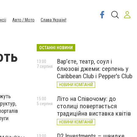
нсії
Авто / Мото
Слава Україні!
ОСТАННІ НОВИНИ
ють
Вар’єте, театр, соул і
13:00
7 серпня
блюзові джеми: серпень у
Caribbean Club і Pepper's Club
НОВИНИ КОМПАНІЙ
ожуть
Літо на Співочому: до
15:00
руктур,
5 серпня
столиці повертається
порталів
традиційна виставка квітів
луги
НОВИНИ КОМПАНІЙ
D2 Investments – швидке
13:00