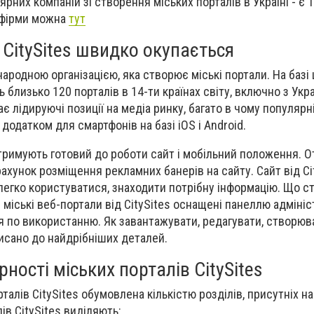
рних компаній зі створення міських порталів в Україні - є Т
 фірми можна
тут
CitySites швидко окупається
народною організацією, яка створює міські портали. На базі 
близько 120 порталів в 14-ти країнах світу, включно з Укр
 лідируючі позиції на медіа ринку, багато в чому популярн
 додатком для смартфонів на базі iOS і Android.
тримують готовий до роботи сайт і мобільний положення. 
ахунок розміщення рекламних банерів на сайту. Сайт від Ci
 легко користуватися, знаходити потрібну інформацію. Що с
і міські веб-портали від CitySites оснащені панеллю адмініс
ія по використанню. Як завантажувати, редагувати, створюв
писано до найдрібніших деталей.
ності міських порталів CitySites
алів CitySites обумовлена ​​кількістю розділів, присутніх на
ів CitySites виділяють: