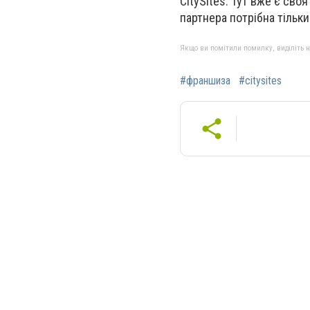
CitySites. Тут вже є сво
партнера потрібна тільк
Якщо ви помітили помилку, виділіть нео
#франшиза
#citysites