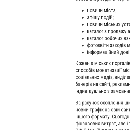
новини міста;
афішу подій;
новини міських уст
каталог з продажу а
каталог робочих вак
фотозвіти заходів м
інформаційний дові
Кожен з міських порталі
способів монетизації мі
соціальних медіа, виділ
банерів на сайті, реклам
індивідуально з замовни
За рахунок охоплення ши
новий трафік на свій сай
іншого формату. Сьогодн
фінансових витрат, але і