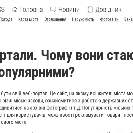
SS
Головна
Новини
Довідник
Погода
Карта міста
Оголошення
Нерухомість
Фотозвіти
Вака
ортали. Чому вони ста
опулярними?
бути свій веб-портал. Це сайт, на якому всі жителі міста м
 різні міські заходи, ознайомитися з роботою державних ст
дивитися на архівні фотографії і т.д. Популярність міських 
сті для користувачів, можливості рекламувати товари і пос
 свого міста.