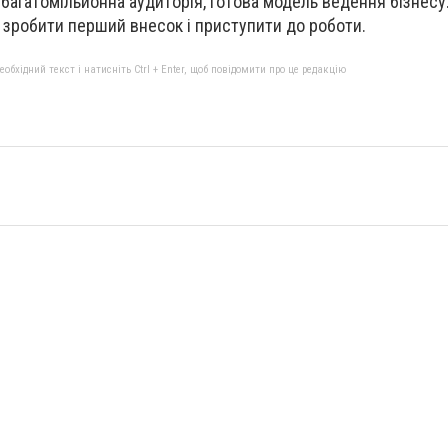
я багатомільйонна аудиторія, готова модель ведення бізнесу
и зробити перший внесок і приступити до роботи.
бхідний текст і натисніть Ctrl + Enter, щоб повідомити про це редакцію