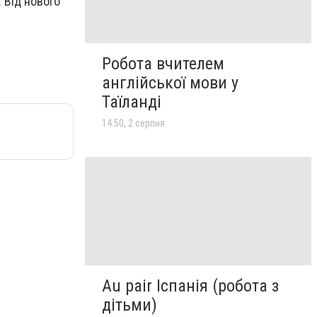
. Від нового
Робота вчителем
англійської мови у
Таїланді
14:50, 2 серпня
Au pair Іспанія (робота з
дітьми)