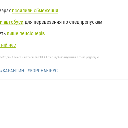
оварах
посилили обмеження
и автобуси
для перевезення по спецпропускам
уть
лише пенсіонерів
тній час
бхідний текст і натисніть Ctrl + Enter, щоб повідомити про це редакцію
#КАРАНТИН
#КОРОНАВІРУС