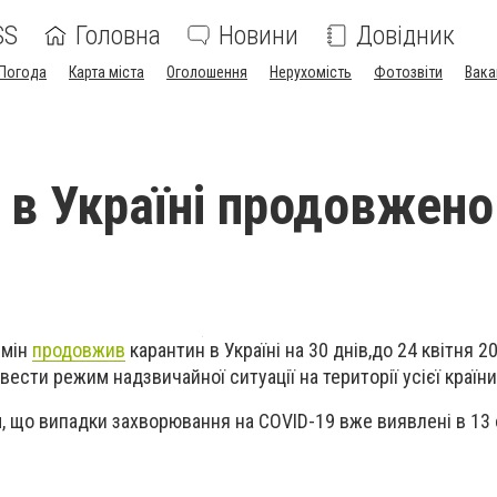
SS
Головна
Новини
Довідник
Погода
Карта міста
Оголошення
Нерухомість
Фотозвіти
Вака
 в Україні продовжено
бмін
продовжив
карантин в Україні на 30 днів,
до 24 квітня 2
вести режим надзвичайної ситуації на території усієї країни
 що випадки захворювання на COVID-19 вже виявлені в 13 