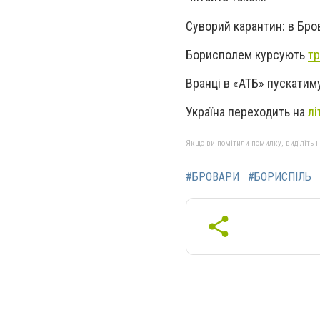
Суворий карантин: в Бр
Борисполем курсують
тр
Вранці в «АТБ» пускатим
Україна переходить на
лі
Якщо ви помітили помилку, виділіть нео
#БРОВАРИ
#БОРИСПІЛЬ