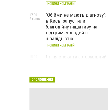
НОВИНИ КОМПАНІЙ
"Обійми не мають діагнозу":
17:00
2 липня
в Києві запустили
благодійну ініціативу на
підтримку людей з
інвалідністю
НОВИНИ КОМПАНІЙ
Літня спека та артеріальний
15:00
22 червня
тиск: як захистити судини
та коли потрібен лікар
НОВИНИ КОМПАНІЙ
ОГОЛОШЕННЯ