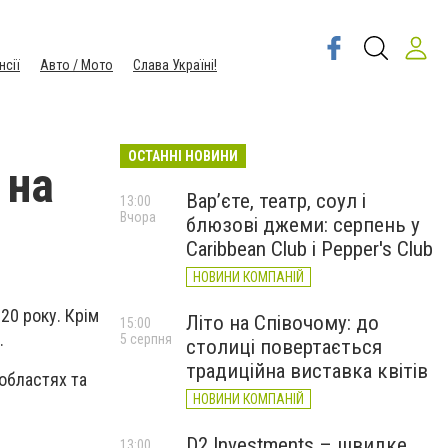
нсії
Авто / Мото
Слава Україні!
ОСТАННІ НОВИНИ
 на
Вар’єте, театр, соул і
13:00
Вчора
блюзові джеми: серпень у
Caribbean Club і Pepper's Club
НОВИНИ КОМПАНІЙ
020 року. Крім
Літо на Співочому: до
15:00
.
5 серпня
столиці повертається
традиційна виставка квітів
областях та
НОВИНИ КОМПАНІЙ
D2 Investments – швидке
13:00