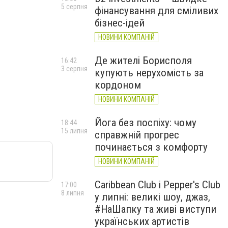
5 серпня
фінансування для сміливих
бізнес-ідей
НОВИНИ КОМПАНІЙ
Де жителі Борисполя
16:42
3 серпня
купують нерухомість за
кордоном
НОВИНИ КОМПАНІЙ
Йога без поспіху: чому
18:44
15 липня
справжній прогрес
починається з комфорту
НОВИНИ КОМПАНІЙ
Caribbean Club і Pepper's Club
17:00
8 липня
у липні: великі шоу, джаз,
#НаШапку та живі виступи
українських артистів