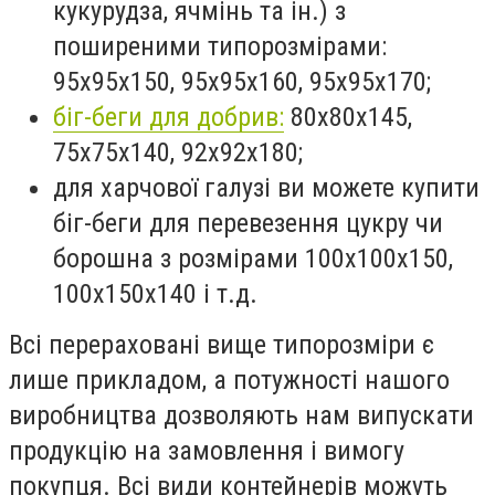
кукурудза, ячмінь та ін.) з
поширеними типорозмірами:
95х95х150, 95х95х160, 95х95х170;
біг-беги для добрив:
80х80х145,
75х75х140, 92х92х180;
для харчової галузі ви можете купити
біг-беги для перевезення цукру чи
борошна з розмірами 100х100х150,
100х150х140 і т.д.
Всі перераховані вище типорозміри є
лише прикладом, а потужності нашого
виробництва дозволяють нам випускати
продукцію на замовлення і вимогу
покупця. Всі види контейнерів можуть