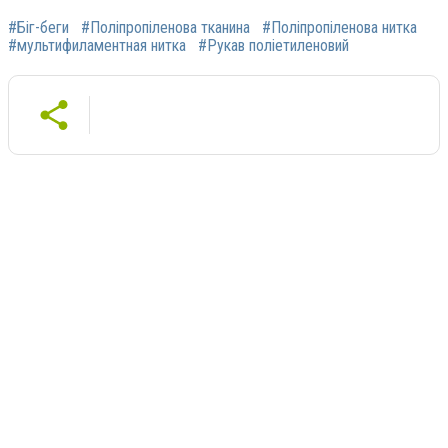
#Біг-беги
#Поліпропіленова тканина
#Поліпропіленова нитка
#мультифиламентная нитка
#Рукав поліетиленовий