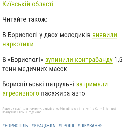
Київській області
Читайте також:
В Борисполі у двох молодиків
виявили
наркотики
В «Борисполі»
зупинили контрабанду
1,5
тонн медичних масок
Бориспільські патрульні
затримали
агресивного
пасажира авто
Якщо ви помітили помилку, виділіть необхідний текст і натисніть Ctrl + Enter, щоб
повідомити про це редакцію
#БОРИСПІЛЬ
#КРАДІЖКА
#ГРОШІ
#ЛІКУВАННЯ