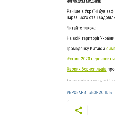
наглядом медиків.
Раніше в Україні був заф
наразі його стан задовіл
Читайте також:
На всій території Україн
Громадянку Китаю з
сим
iForum-2020 переносить
Хворих бориспільців
прос
Якщо ви помітили помилку, виділіть нео
#БРОВАРИ
#БОРИСПІЛЬ