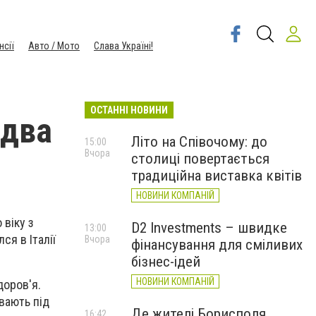
нсії
Авто / Мото
Слава Україні!
ОСТАННІ НОВИНИ
 два
Літо на Співочому: до
15:00
Вчора
столиці повертається
традиційна виставка квітів
НОВИНИ КОМПАНІЙ
 віку з
D2 Investments – швидке
13:00
ся в Італії
Вчора
фінансування для сміливих
бізнес-ідей
НОВИНИ КОМПАНІЙ
доров'я.
вають під
Де жителі Борисполя
16:42