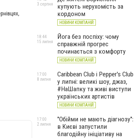
3 серпня
купують нерухомість за
кордоном
ернівцях,
НОВИНИ КОМПАНІЙ
Йога без поспіху: чому
18:44
15 липня
справжній прогрес
починається з комфорту
НОВИНИ КОМПАНІЙ
Caribbean Club і Pepper's Club
17:00
8 липня
у липні: великі шоу, джаз,
#НаШапку та живі виступи
українських артистів
НОВИНИ КОМПАНІЙ
"Обійми не мають діагнозу":
17:00
2 липня
в Києві запустили
благодійну ініціативу на