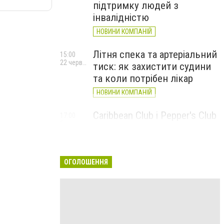
підтримку людей з
інвалідністю
НОВИНИ КОМПАНІЙ
Літня спека та артеріальний
15:00
22 червня
тиск: як захистити судини
та коли потрібен лікар
НОВИНИ КОМПАНІЙ
Caribbean Club і Pepper's Club
17:00
5 червня
у червні: від вар'єте «Рояль»
до благодійних концертів
#НаШапку
ОГОЛОШЕННЯ
НОВИНИ КОМПАНІЙ