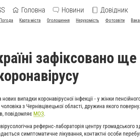
SS
Головна
Новини
Довідник
Погода
Карта міста
Оголошення
Нерухомість
Фотозвіти
Вака
країні зафіксовано ще
коронавірусу
 нових випадки коронавірусної інфекції - у жінки пенсійного
чоловіка з Чернівцівецької області, дружина якого повернул
ів, повідомляє
МОЗ
.
ірусологічна рефернс-лабораторія центру громадського з
 надається симптоматичне лікування, контактні особи перебу