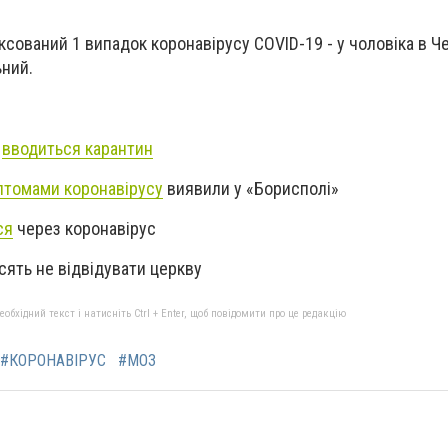
іксований 1 випадок коронавірусу COVID-19 - у чоловіка в Ч
ьний.
и
вводиться карантин
птомами коронавірусу
виявили у «Борисполі»
ся
через коронавірус
ять не відвідувати церкву
бхідний текст і натисніть Ctrl + Enter, щоб повідомити про це редакцію
#КОРОНАВІРУС
#МОЗ