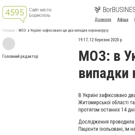
BorBUSINE
Дозвілля
Афіша
Головна
МОЗ: в Україні зафіксовано ще два випадки коронавірусу
19:17, 12 березня 2020 р.
МОЗ: в У
Головний редактор
випадки 
В Україні зафіксовано два
Житомирської області та 
протягом останніх 14 дн
Дослідження проводила в
Пацієнти ізольовані, їм