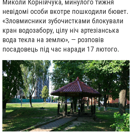
Миколи Корнійчука, минулого тижня
невідомі особи вкотре пошкодили бювет.
«Зловмисники зубочистками блокували
кран водозабору, цілу ніч артезіанська
вода текла на землю», — розповів
посадовець під час наради 17 лютого.