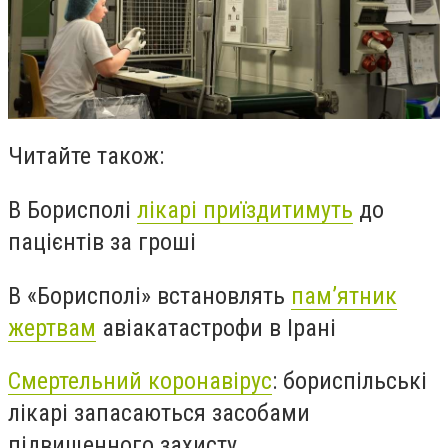
Читайте також:
В Борисполі
лікарі приїздитимуть
до
пацієнтів за гроші
В «Борисполі» встановлять
пам’ятник
жертвам
авіакатастрофи в Ірані
Смертельний коронавірус
: бориспільські
лікарі запасаються засобами
підвищенного захисту