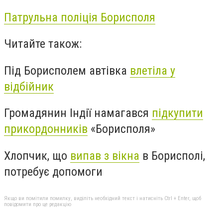
Патрульна поліція Борисполя
Читайте також:
Під Борисполем автівка
влетіла у
відбійник
Громадянин Індії намагався
підкупити
прикордонників
«Борисполя»
Хлопчик, що
випав з вікна
в Борисполі,
потребує допомоги
Якщо ви помітили помилку, виділіть необхідний текст і натисніть Ctrl + Enter, щоб
повідомити про це редакцію