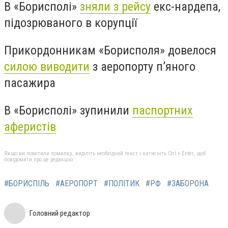
В «Борисполі»
зняли з рейсу
екс-нардепа,
підозрюваного в корупції
Прикордонникам «Борисполя» довелося
силою виводити
з аеропорту п’яного
пасажира
В «Борисполі» зупинили
паспортних
аферистів
Якщо ви помітили помилку, виділіть необхідний текст і натисніть Ctrl + Enter, щоб
повідомити про це редакцію
#БОРИСПІЛЬ
#АЕРОПОРТ
#ПОЛІТИК
#РФ
#ЗАБОРОНА
Головний редактор