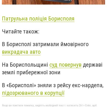
Патрульна поліція Борисполя
Читайте також:
В Борисполі затримали ймовірного
викрадача авто
На Бориспольщині
суд повернув
державі
землі прибережної зони
В «Борисполі» зняли з рейсу екс-нардепа,
підозрюваного в корупції
Якщо ви помітили помилку, виділіть необхідний текст і натисніть Ctrl + Enter, щоб