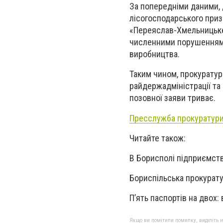
За попередніми даними, д
лісогосподарського приз
«Переяслав-Хмельницьке 
численними порушеннями
виробництва.
Таким чином, прокуратур
райдержадміністрації та
позовної заяви триває.
Пресслужба прокуратури 
Читайте також:
В Борисполі підприємст
Бориспільська прокурат
П’ять паспортів на двох:
Якщо ви помітили помилку, виділіть нео