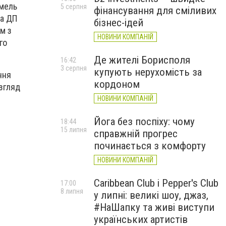
емель
5 серпня
фінансування для сміливих
ва ДП
бізнес-ідей
м з
НОВИНИ КОМПАНІЙ
го
Де жителі Борисполя
16:42
3 серпня
купують нерухомість за
ння
кордоном
згляд
НОВИНИ КОМПАНІЙ
Йога без поспіху: чому
18:44
15 липня
справжній прогрес
починається з комфорту
НОВИНИ КОМПАНІЙ
Caribbean Club і Pepper's Club
17:00
8 липня
у липні: великі шоу, джаз,
#НаШапку та живі виступи
українських артистів