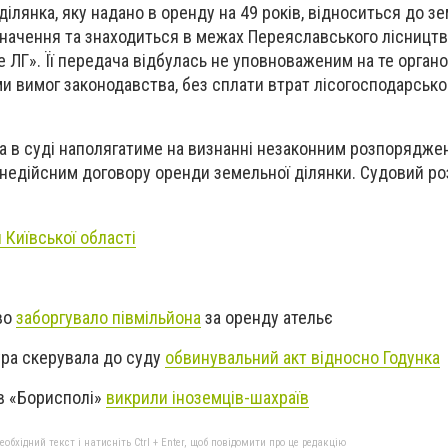
ілянка, яку надано в оренду на 49 років, відноситься до з
начення та знаходиться в межах Переяславського лісницт
ЛГ». Її передача відбулась не уповноваженим на те органо
 вимог законодавства, без сплати втрат лісогосподарсько
а в суді наполягатиме на визнанні незаконним розпорядже
 недійсним договору оренди земельної ділянки. Судовий ро
Київської області
во
заборгувало півмільйона
за оренду ательє
ура скерувала до суду
обвинувальний акт відносно Годунка
 в «Борисполі»
викрили іноземців-шахраїв
бхідний текст і натисніть Ctrl + Enter, щоб повідомити про це редакцію