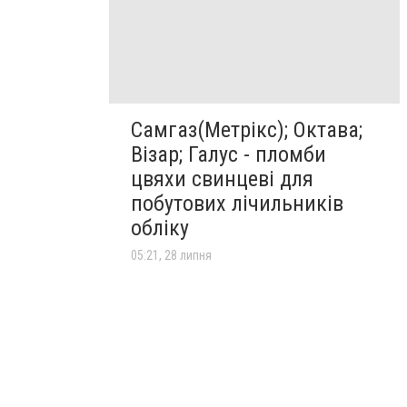
Самгаз(Метрікс); Октава;
Візар; Галус - пломби
цвяхи свинцеві для
побутових лічильників
обліку
05:21, 28 липня