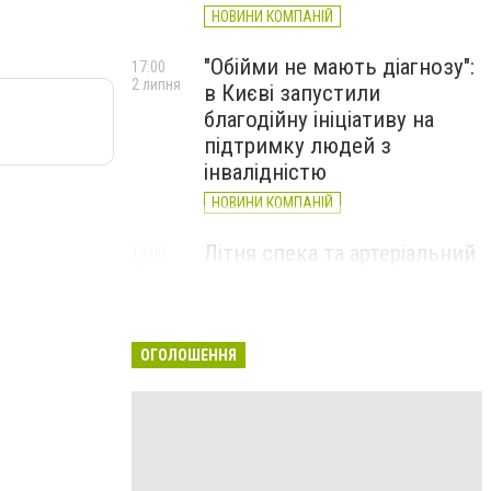
НОВИНИ КОМПАНІЙ
"Обійми не мають діагнозу":
17:00
2 липня
в Києві запустили
благодійну ініціативу на
підтримку людей з
інвалідністю
НОВИНИ КОМПАНІЙ
Літня спека та артеріальний
15:00
22 червня
тиск: як захистити судини
та коли потрібен лікар
НОВИНИ КОМПАНІЙ
ОГОЛОШЕННЯ