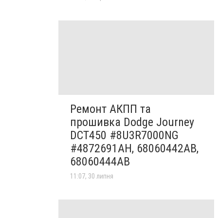
Ремонт АКПП та
прошивка Dodge Journey
DCT450 #8U3R7000NG
#4872691AH, 68060442AB,
68060444AB
11:07, 30 липня