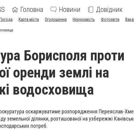
SS
Головна
Новини
Довідник
Погода
Карта міста
Оголошення
Нерухомість
Фотозвіти
Вака
осховища
ура Борисполя проти
ої оренди землі на
жі водосховища
прокуратура оскаржуватиме розпорядження Переяслав-Хме
ду земельної ділянки, розташованої на узбережжі Канівськ
осподарських потреб.