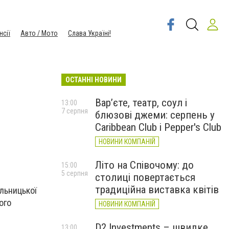
нсії
Авто / Мото
Слава Україні!
ОСТАННІ НОВИНИ
Вар’єте, театр, соул і
13:00
7 серпня
блюзові джеми: серпень у
Caribbean Club і Pepper's Club
НОВИНИ КОМПАНІЙ
Літо на Співочому: до
15:00
5 серпня
столиці повертається
традиційна виставка квітів
льницької
ого
НОВИНИ КОМПАНІЙ
D2 Investments – швидке
13:00