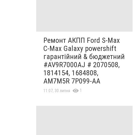
Ремонт АКПП Ford S-Max
C-Max Galaxy powershift
гарантійний & бюджетний
#AV9R7000AJ # 2070508,
1814154, 1684808,
AM7M5R 7P099-AA
1
11:07, 30 липня