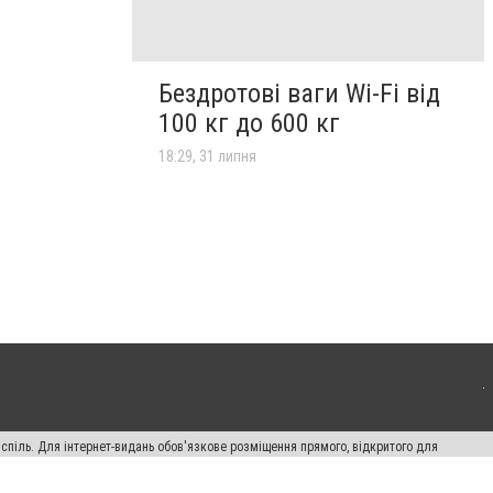
Бездротові ваги Wi-Fi від
100 кг до 600 кг
18:29, 31 липня
испіль. Для інтернет-видань обов'язкове розміщення прямого, відкритого для
лама" публікуються на правах реклами.