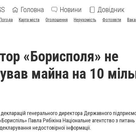
SS
Головна
Новини
Довідник
Погода
Карта міста
Оголошення
Нерухомість
Фотозвіти
Вака
тор «Борисполя» не
ував майна на 10 міль
и декларацій генерального директора Державного підприєм
Бориспіль» Павла Рябікіна Національне агентство з питань
 декларування недостовірної інформації.