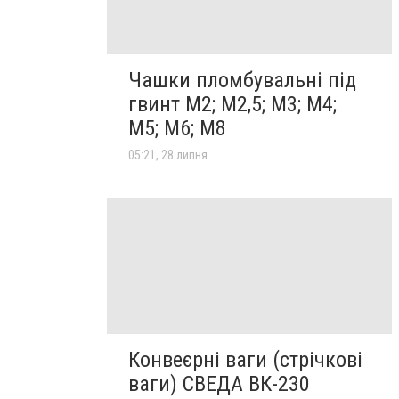
Чашки пломбувальні під
гвинт М2; М2,5; М3; М4;
М5; М6; М8
05:21, 28 липня
Конвеєрні ваги (стрічкові
ваги) СВЕДА ВК-230