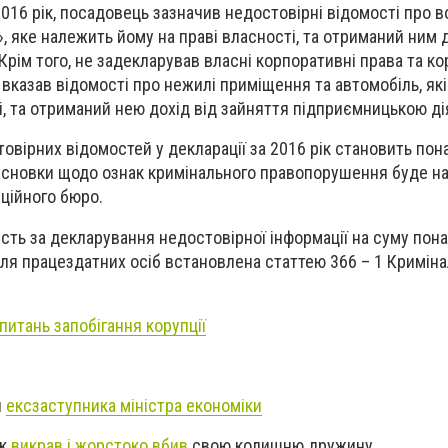
016 рік, посадовець зазначив недостовірні відомості про в
 яке належить йому на праві власності, та отриманий ним д
Крім того, не задекларував власні корпоративні права та к
 вказав відомості про нежилі приміщення та автомобіль, як
і, та отриманий нею дохід від зайняття підприємницькою ді
товірних відомостей у декларації за 2016 рік становить пон
висновки щодо ознак кримінального правопорушення буде н
ційного бюро.
ість за декларування недостовірної інформації на суму пон
ля працездатних осіб встановлена статтею 366 – 1 Кримін
питань запобігання корупції
и
ексзаступника міністра економіки
ік
викрав і жорстоко вбив
свою колишню дружину