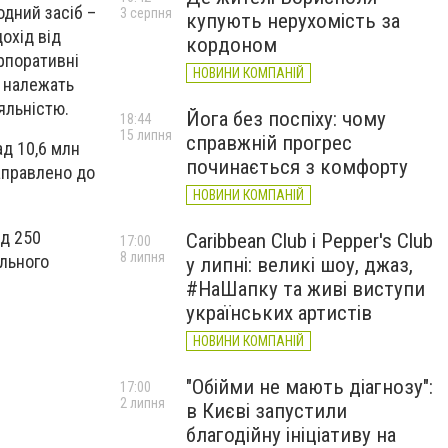
одний засіб –
3 серпня
купують нерухомість за
охід від
кордоном
орпоративні
НОВИНИ КОМПАНІЙ
і належать
яльністю.
Йога без поспіху: чому
18:44
15 липня
справжній прогрес
ад 10,6 млн
починається з комфорту
аправлено до
НОВИНИ КОМПАНІЙ
ад 250
Caribbean Club і Pepper's Club
17:00
8 липня
ального
у липні: великі шоу, джаз,
#НаШапку та живі виступи
українських артистів
НОВИНИ КОМПАНІЙ
"Обійми не мають діагнозу":
17:00
2 липня
в Києві запустили
благодійну ініціативу на