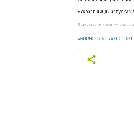
«Укрзаліниця» запускає
Якщо ви помітили помилку, виділіть нео
#БОРИСПІЛЬ
#АЕРОПОРТ