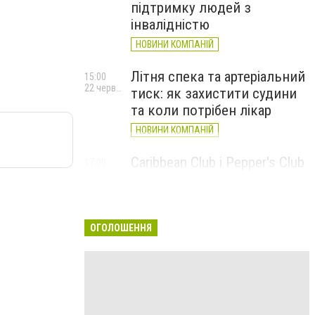
підтримку людей з
інвалідністю
НОВИНИ КОМПАНІЙ
Літня спека та артеріальний
15:00
22 червня
тиск: як захистити судини
та коли потрібен лікар
НОВИНИ КОМПАНІЙ
Caribbean Club і Pepper's Club
17:00
5 червня
у червні: від вар'єте «Рояль»
до благодійних концертів
#НаШапку
ОГОЛОШЕННЯ
НОВИНИ КОМПАНІЙ