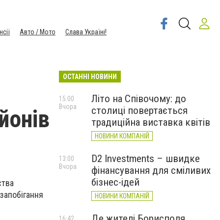
нсії
Авто / Мото
Слава Україні!
ОСТАННІ НОВИНИ
Літо на Співочому: до
15:00
Вчора
столиці повертається
йонів
традиційна виставка квітів
НОВИНИ КОМПАНІЙ
D2 Investments – швидке
13:00
Вчора
фінансування для сміливих
бізнес-ідей
ства
 запобігання
НОВИНИ КОМПАНІЙ
Де жителі Борисполя
16:42