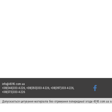
info@4595.com.ua
+38(044)333-4-226, +38(050)333-4-226, +38(097)333-4-226,
+38(073)333-4-226
Допускається цитування матеріалів без отримання попередньої згоди 4595.com.ua за
пошукових систем гіперпосилання на цитовані статті не нижче другого абзацу в тек
Матеріали з плашками "Новини компаній", "Промо", "Партнерський матеріал", "Партнер