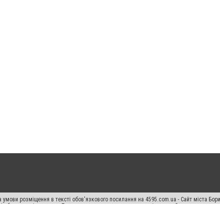
 умови розміщення в тексті обов'язкового посилання на 4595.com.ua - Сайт міста Бор
сті або в якості джерела. Порушення виняткових прав переслідується Законом.
ський спецпроєкт", "Політичні новини", "Пресреліз", "PR", "Офіційно", "Політична рек