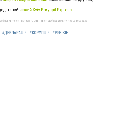
 додатковй
нічний Kyiv Boryspil Express
бхідний текст і натисніть Ctrl + Enter, щоб повідомити про це редакцію
#ДЕКЛАРАЦІЯ
#КОРУПЦІЯ
#РЯБІКІН