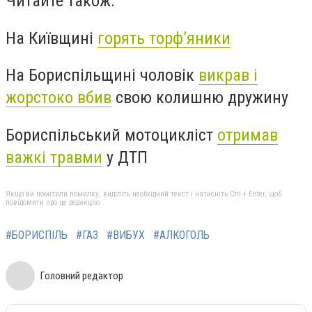
Читайте також:
На Київщині
горять торф’яники
На Бориспільщині чоловік
викрав і
жорстоко вбив
свою колишню дружину
Бориспільський мотоцикліст
отримав
важкі травми
у ДТП
Якщо ви помітили помилку, виділіть необхідний текст і натисніть Ctrl + Enter, щоб
повідомити про це редакцію
#БОРИСПІЛЬ
#ГАЗ
#ВИБУХ
#АЛКОГОЛЬ
Головний редактор