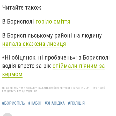
Читайте також:
В Борисполі
горіло сміття
В Бориспільському районі на людину
напала скажена лисиця
«Ні обіцянок, ні пробачень»: в Борисполі
водія втретє за рік
спіймали п’яним за
кермом
Якщо ви помітили помилку, виділіть необхідний текст і натисніть Ctrl + Enter, щоб
повідомити про це редакцію
#БОРИСПІЛЬ
#НАБОЇ
#ЗНАХІДКА
#ПОЛІЦІЯ