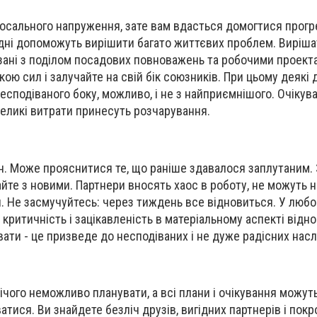
сального напруження, зате вам вдасться домогтися прогре
і дні допоможуть вирішити багато життєвих проблем. Виріша
зані з поділом посадових повноважень та робочими проект
ю сил і залучайте на свій бік союзників. При цьому деякі 
есподіваного боку, можливо, і не з найприємнішого. Очікув
еликі витрати принесуть розчарування.
ін. Може
прояснитися
те, що раніше здавалося заплутаним.
йте з
нов
ими
. Партнери вносять хаос в роботу, не можуть
. Не засмучуйтесь: через тиждень все відновиться. У любо
критичність і зацікавленість в матеріальному аспекті відн
вати
- це призведе до несподіваних і не
дуже
радісни
х
наслі
ічого
неможливо планувати,
а
всі плани і очікування можут
ися. Ви знайдете безліч друзів, вигідних партнерів і покр