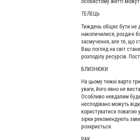
особистому житті можуть
ТЕЛЕЦЬ
Тиждень обіцяє бути не 
накопичилися, роздачі бо
засмучення, але те, що с
Ваш погляд на світ стан
розподілу ресурсів. Пост
БЛИЗНЮКИ
На цьому тижні варто три
уваги, його явно не вист
Особливо невдалим буде 
несподівано можуть відк
користуватися повагою 
зірки рекомендують за
роз
криється.
РАК