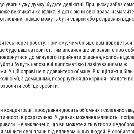
до уваги чужу думку, будьте делікатні. При цьому зайва са
може викликати конфлікт.
В
ідстоюючи свої права,
намагайт
ої людини, інакше можуть бути сварки або розірвання відн
дитесь через роботу. Причому, чим більше вам доведеться т
ше буде ваш авторитет, тим впевненіше ви заявите про себ
повернутися до минулого і прийняти рішення, колись відкл
 суботи будуть наповнені дипломатією і лавіруванням між
и. У цій справі не піддавайтеся обману. В кінці тижня біл
олі сім'ї, з домашніми, повернутися до коріння і згадати вс
дозволити собі це зробити.
я концентрації, просування досить об'ємних і складних за
стичності в розрахунках. У деяких можлива млявість і погі
 тривоги. Не виключено, що ви можете зіткнутися з недобр
ся
змінити свої плани під впливом інших людей. В особисто