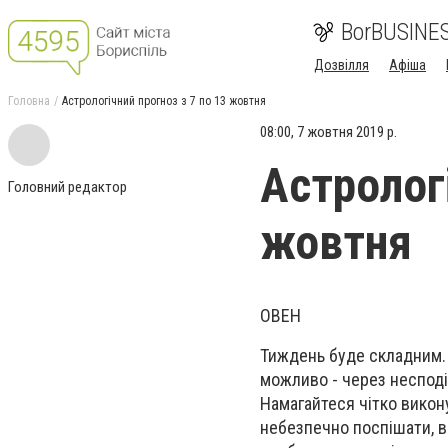
BorBUSINE
Дозвілля
Афіша
Головна
Астрологічний прогноз з 7 по 13 жовтня
08:00, 7 жовтня 2019 р.
Астрологі
Головний редактор
жовтня
ОВЕН
Тиждень
буде
складн
им.
можливо - через несподі
Намагайтеся
чітко викону
небезпечно поспішати, в