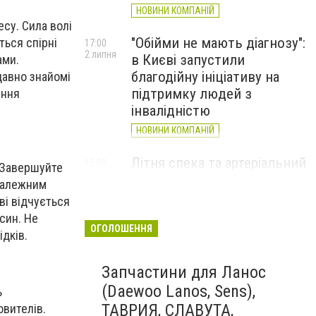
НОВИНИ КОМПАНІЙ
су. Сила волі
"Обійми не мають діагнозу":
ться спірні
17:00
2 липня
в Києві запустили
ами.
благодійну ініціативу на
давно знайомі
підтримку людей з
ання
інвалідністю
НОВИНИ КОМПАНІЙ
Літня спека та артеріальний
15:00
 Завершуйте
22 червня
тиск: як захистити судини
 належним
та коли потрібен лікар
ві відчується
осин.
Н
е
НОВИНИ КОМПАНІЙ
ОГОЛОШЕННЯ
дків.
Запчастини для Ланос
(Daewoo Lanos, Sens),
ь
ТАВРИЯ, СЛАВУТА,
овителів.