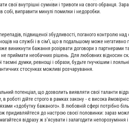
ти свої внутрішні сумніви і тривоги на свого обранця. Зар
в собі, виправити минулі помилки і недоробки.
 перепадів, підвищен
ої
збудливості, поган
ого
контрол
ю
над 
нощів на службі і в
сім’ї
, що в подальшому
може
негативно 
же виникнути бажання розірвати договори з партнерами та
не приймати необачних рішень. Для любовних відносин с
ї таємні думки, ревнощі і образи, будьте гнучкіш
им
і лояльн
мантичних стосунках можлив
і
розчарування.
альний потенціал, що дозволить виявляти свої таланти відр
, в роботі дійте строго в рамках закону -
є
висока ймовірніс
яхами «
з
добутку бажаного». В любовній сфері потрібно біл
акож придивляйтеся до настрою своєї половинки: зараз можл
магайтеся
відразу ж з'ясувати і залагодити непорозуміння і