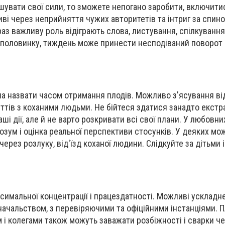
шувати свої сили, то зможете непогано заробити, включит
иві
через
неприйняття чужих авторитетів
та
інтриг за спино
аз важливу роль відіграють слова, листування, спілкування
 половинку, тиждень може принести несподіваний поворот п
жна назвати часом отримання плодів. Можливо з'ясування ві
ттів з
коханими
людьми. Не бійтеся здатися занадто екстр
ші дії, але
й
не варто розкривати
всі
свої плани. У любовни
зум і оцінка реальної перспективи
стосунків
. У деяких мо
через розлук
у
, від'їзд коханої людини. Слідкуйте за дітьми і
имальної концентрації і працездатності. Можливі ускладн
 начальством, з перевіряючими та офіційними інстанціями. 
 і колегами також можуть заважати розбіжності і сварки че