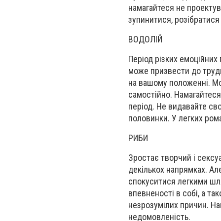
намагайтеся
не проектува
зупинитися, розібратися 
ВОДОЛІЙ
Період різких емоційних
може при
з
вести до труд
на вашому положенні. Мо
самостійно.
Намагайтеся
період.
Н
е видавайте сво
половинки. У легких ро
РИБИ
З
ростає творчий і сексу
декількох напрямках. Але
спокуситися легкими шл
впевненості в собі, а т
незрозумілих причин.
На
недомовленість.