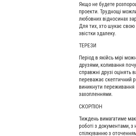
Якщо не будете розпоро
проекти. Труднощі можл
любовних відносинах зар
Для тих, хто шукає свою
звістки здалеку.
ТЕРЕЗИ
Період в якійсь мірі мо
друзями, коливання почу
справжні друзі оцінять ва
переважає скептичний ро
виникнути
переживання 
захопленнями.
СКОРПІОН
Тиждень вимагатиме макс
роботі з документами, з
спілкуванн
ю
з оточенням