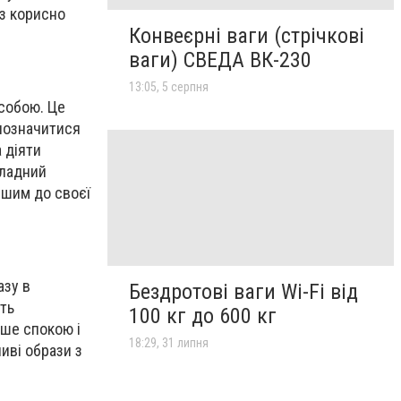
аз корисно
Конвеєрні ваги (стрічкові
ваги) СВЕДА ВК-230
13:05, 5 серпня
собою. Це
позначитися
 діяти
кладний
іш
им
до своєї
азу в
Бездротові ваги Wi-Fi від
ть
100 кг до 600 кг
ьше спокою і
18:29, 31 липня
иві образи з