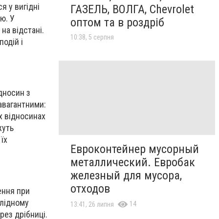
ися
у
вигідні
ГАЗЕЛЬ, ВОЛГА, Chevrolet
ю. У
оптом та в роздріб
 на відстан
і
.
10:38, 5 серпня
одій і
дносин з
авагантними:
х відносинах
жуть
 їх
Евроконтейнер мусорный
металлический. Евробак
железный для мусора,
отходов
ення при
Плідно
му
14
13:41, 26 липня
рез дрібниці.