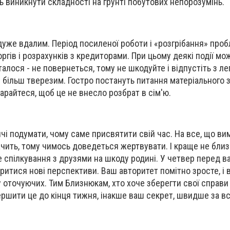
 виникнути складності на грунті побутових непорозумінь.
дуже вдалим. Період посиленої роботи і «розгрібання» проб
ргів і розрахунків з кредиторами. При цьому деякі події м
талося - не повернеться, тому не шкодуйте і відпустіть з л
е більш тверезим. Гостро постануть питання матеріального 
арайтеся, щоб це не внесло розбрат в сім'ю.
чі подумати, чому саме присвятити свій час. На все, що ви
ачить,
тому
чимось доведеться жертвувати.
І краще
не близ
спілкування з друзями на шкоду родині. У четвер перед в
ритися нові перспективи. Ваш авторитет помітно зросте, і 
у оточуючих. Тим Близнюк
ам
, хто хоче зберегти свої справи
вершити
це
до кінця тижня, інакше ваш секрет, швидше за вс