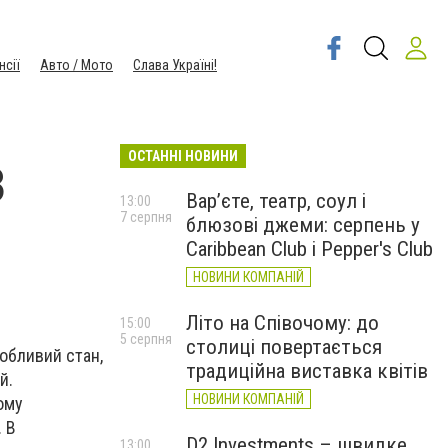
нсії
Авто / Мото
Слава Україні!
ОСТАННІ НОВИНИ
3
Вар’єте, театр, соул і
13:00
7 серпня
блюзові джеми: серпень у
Caribbean Club і Pepper's Club
НОВИНИ КОМПАНІЙ
Літо на Співочому: до
15:00
5 серпня
столиці повертається
роблив
ий
стан,
традиційна виставка квітів
й.
НОВИНИ КОМПАНІЙ
ому
. В
D2 Investments – швидке
13:00