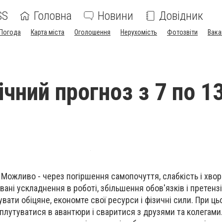
SS
Головна
Новини
Довідник
Погода
Карта міста
Оголошення
Нерухомість
Фотозвіти
Вака
чний прогноз з 7 по 1
Можливо - через погіршення самопочуття, слабк
і
ст
ь
і хво
вані ускладнен
ня
в роботі,
збільшення
обов'язків
і
претензі
вати обіцяне, економте свої ресурси і фізичні сили. При ць
плутуватися в авантюри і сваритися з друзями
та
колегами