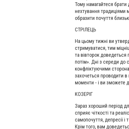
Тому намагайтеся брати 
нехтування традиціями 
образити почуття близьк
СТРІЛЕЦЬ
На цьому тижні ви утвер
стримуватися, тим міцні
та вівторок доведеться 
потім». Дні з середи до
конфліктуючими сторонам
захочеться проводити в к
моменти - і ви зможете 
КОЗЕРІГ
Зараз хороший період дл
сприяє чіткості та реалі
самопочуття, депресії і
Крім того,
вам
доведеть