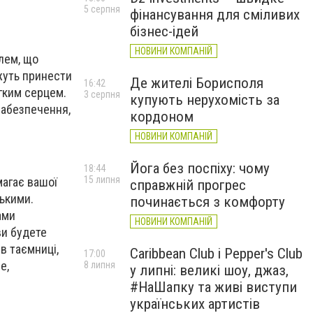
5 серпня
фінансування для сміливих
бізнес-ідей
НОВИНИ КОМПАНІЙ
лем, що
ожуть принести
Де жителі Борисполя
16:42
егким серцем.
3 серпня
купують нерухомість за
забезпечення,
кордоном
НОВИНИ КОМПАНІЙ
Йога без поспіху: чому
18:44
15 липня
магає вашої
справжній прогрес
ькими.
починається з комфорту
ами
НОВИНИ КОМПАНІЙ
ви будете
 в таємниці,
Caribbean Club і Pepper's Club
17:00
е,
8 липня
у липні: великі шоу, джаз,
#НаШапку та живі виступи
українських артистів