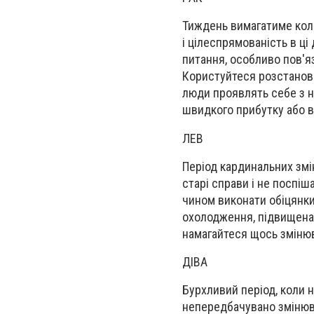
Тиждень вимагатиме коло
і цілеспрямованість в ц
питання, особливо пов'я
Користуйтеся розстановко
люди проявлять себе з н
швидкого прибутку або в
ЛЕВ
Період кардинальних зм
старі справи і не
поспіша
чином виконати обіцянки
охолодження, підвищена 
намагайтеся щось
зміню
ДІВА
Бурхливий період, коли
н
непередбачувано змінюват