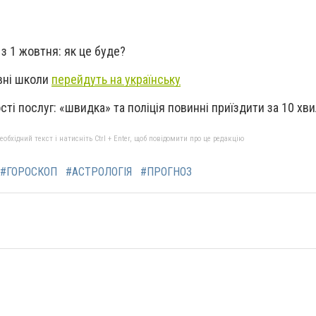
з 1 жовтня: як це буде?
вні школи
перейдуть на українську
ті послуг: «швидка» та поліція повинні приїздити за 10 хв
бхідний текст і натисніть Ctrl + Enter, щоб повідомити про це редакцію
#ГОРОСКОП
#АСТРОЛОГІЯ
#ПРОГНОЗ