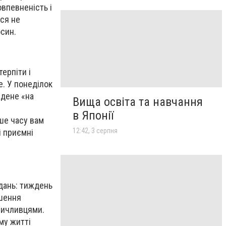
мовпевненість
і
еся
не
осин.
ерпіти і
е. У понеділок
адене «на
Вища освіта та навчання
в Японії
ьше часу вам
12:42, 3 серпня
і приємні
вдань: тиждень
ршення
озичливцями.
му житті