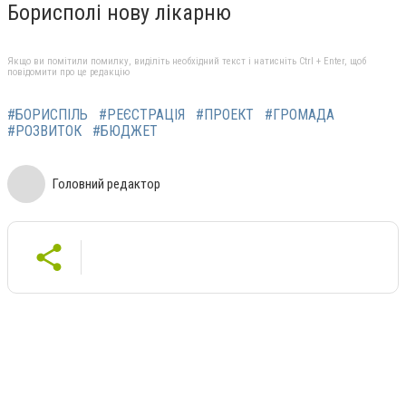
Борисполі нову лікарню
Якщо ви помітили помилку, виділіть необхідний текст і натисніть Ctrl + Enter, щоб
повідомити про це редакцію
#БОРИСПІЛЬ
#РЕЄСТРАЦІЯ
#ПРОЕКТ
#ГРОМАДА
#РОЗВИТОК
#БЮДЖЕТ
Головний редактор