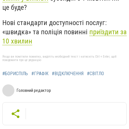
це буде?
Нові стандарти доступності послуг:
«швидка» та поліція повинні
приїздити за
10 хвилин
Якщо ви помітили помилку, виділіть необхідний текст і натисніть Ctrl + Enter, щоб
повідомити про це редакцію
#БОРИСПІЛЬ
#ГРАФІК
#ВІДКЛЮЧЕННЯ
#СВІТЛО
Головний редактор