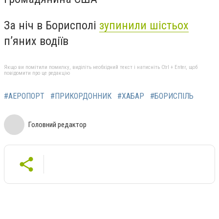
За ніч в Борисполі
зупинили шістьох
п’яних водіїв
Якщо ви помітили помилку, виділіть необхідний текст і натисніть Ctrl + Enter, щоб
повідомити про це редакцію
#АЕРОПОРТ
#ПРИКОРДОННИК
#ХАБАР
#БОРИСПІЛЬ
Головний редактор