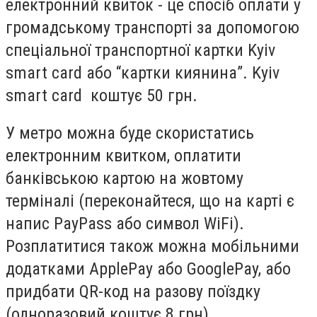
електронний квиток - це спосіб оплати у
громадському транспорті за допомогою
спеціальної транспортної картки Kyiv
smart card або “картки киянина”. Kyiv
smart card коштує 50 грн.
У метро можна буде скористатись
електронним квитком, оплатити
банківською картою на жовтому
терміналі (переконайтеся, що на карті є
напис PayPass або символ WiFi).
Розплатитися також можна мобільними
додатками ApplePay або GooglePay, або
придбати QR-код на разову поїздку
(одноразовий коштує 8 грн).