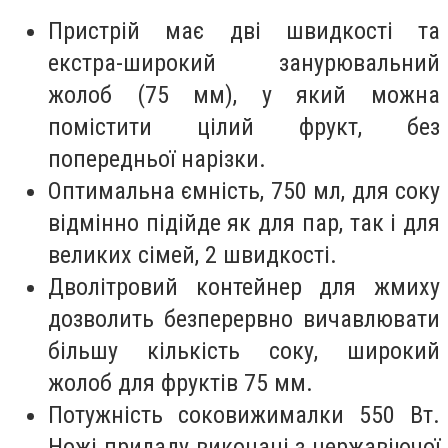
Пристрій має дві швидкості та
екстра-широкий занурювальний
жолоб (75 мм), у який можна
помістити цілий фрукт, без
попередньої нарізки.
Оптимальна ємність, 750 мл, для соку
відмінно підійде як для пар, так і для
великих сімей
,
2 швидкості.
Дволітровий контейнер для жмиху
дозволить безперервно вичавлювати
більшу кількість соку
,
ш
ирокий
жолоб для фруктів 75 мм.
Потужність соковижималки 550 Вт.
Ножі приладу виконані з нержавіючої