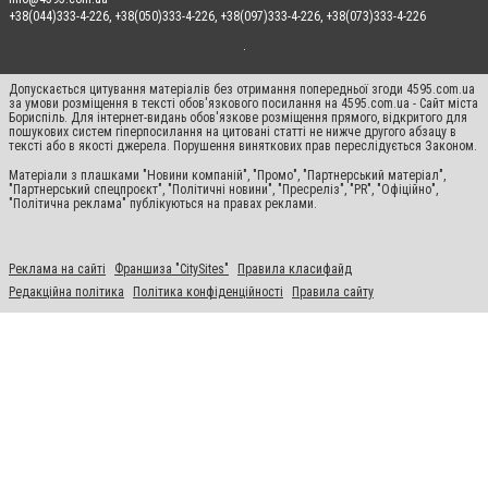
+38(044)333-4-226, +38(050)333-4-226, +38(097)333-4-226, +38(073)333-4-226
Допускається цитування матеріалів без отримання попередньої згоди 4595.com.ua
за умови розміщення в тексті обов'язкового посилання на 4595.com.ua - Сайт міста
Бориспіль. Для інтернет-видань обов'язкове розміщення прямого, відкритого для
пошукових систем гіперпосилання на цитовані статті не нижче другого абзацу в
тексті або в якості джерела. Порушення виняткових прав переслідується Законом.
Матеріали з плашками "Новини компаній", "Промо", "Партнерський матеріал",
"Партнерський спецпроєкт", "Політичні новини", "Пресреліз", "PR", "Офіційно",
"Політична реклама" публікуються на правах реклами.
Реклама на сайті
Франшиза "CitySites"
Правила класифайд
Редакційна політика
Політика конфіденційності
Правила сайту