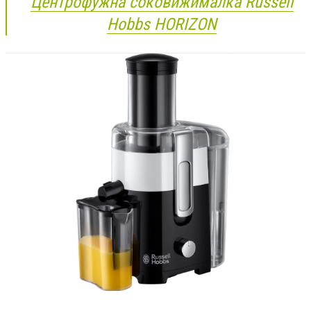
Центрофужна соковижималка
Russell
Hobbs
HORIZON