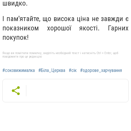
швидко.
І пам'ятайте, що висока ціна не завжди є
показником хорошої якості. Гарних
покупок!
Якщо ви помітили помилку, виділіть необхідний текст і натисніть Ctrl + Enter, щоб
повідомити про це редакцію
#соковижималка
#Біла_Церква
#сік
#здорове_харчування