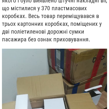
якого і було виявлено штучні накладні вії,
що містилися у 370 пластмасових
коробках. Весь товар переміщувався в
трьох картонних коробках, поміщених у
дві поліетиленові дорожні сумки
пасажира без ознак приховування.