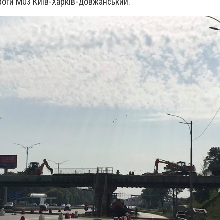
ороги М03 Київ-Харків-Довжанський.