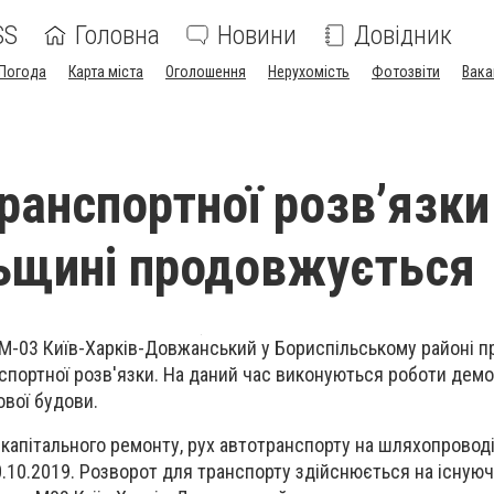
SS
Головна
Новини
Довідник
Погода
Карта міста
Оголошення
Нерухомість
Фотозвіти
Вака
ранспортної розв’язки
ьщині продовжується
 М-03 Київ-Харків-Довжанський у Бориспільському районі 
спортної розв'язки. На даний час виконуються роботи дем
ової будови.
 капітального ремонту, рух автотранспорту на шляхопроводі
0.10.2019. Розворот для транспорту здійснюється на існуюч