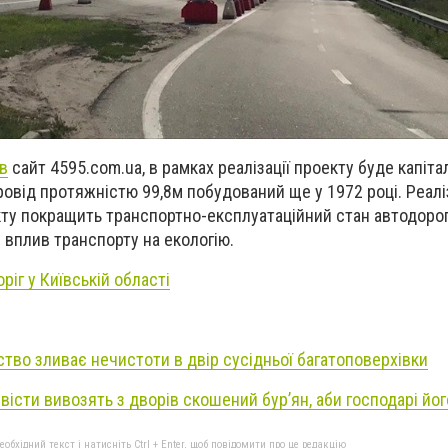
в
сайт 4595.com.ua, в рамках реалізації проекту буде капіта
від протяжністю 99,8м побудований ще у 1972 році. Реалі
ту покращить транспортно-експлуатаційний стан автодорог
є вплив транспорту на екологію.
іг у Київській області
тво зливає нечистоти в двір сусідньої багатоповерхівки
вісти вивозять з дворів скошений бур’ян, аби господарі йо
бхідний текст і натисніть Ctrl + Enter, щоб повідомити про це редакцію