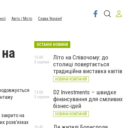
нсії
Авто / Мото
Слава Україні!
ОСТАННІ НОВИНИ
 на
Літо на Співочому: до
15:00
5 серпня
столиці повертається
традиційна виставка квітів
НОВИНИ КОМПАНІЙ
продовжується
D2 Investments – швидке
13:00
онтажу
5 серпня
фінансування для сміливих
бізнес-ідей
НОВИНИ КОМПАНІЙ
 закрито на
их розв’язках
Де жителі Борисполя
16:42