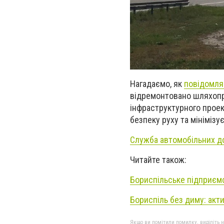
Нагадаємо, як
повідомля
відремонтовано шляхопро
інфраструктурного проек
безпеку руху та мінімізу
Служба автомобільних дор
Читайте також:
Бориспільське підприємс
Бориспіль без диму: акти
Якщо ви помітили помилку, виділіть нео