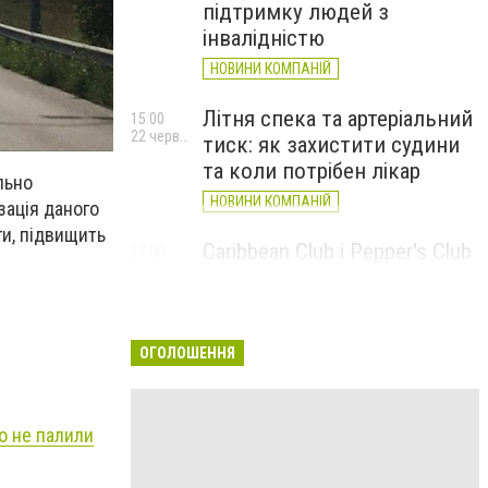
підтримку людей з
інвалідністю
НОВИНИ КОМПАНІЙ
Літня спека та артеріальний
15:00
22 червня
тиск: як захистити судини
та коли потрібен лікар
льно
НОВИНИ КОМПАНІЙ
зація даного
и, підвищить
Caribbean Club і Pepper's Club
17:00
5 червня
у червні: від вар'єте «Рояль»
до благодійних концертів
#НаШапку
ОГОЛОШЕННЯ
НОВИНИ КОМПАНІЙ
го не палили