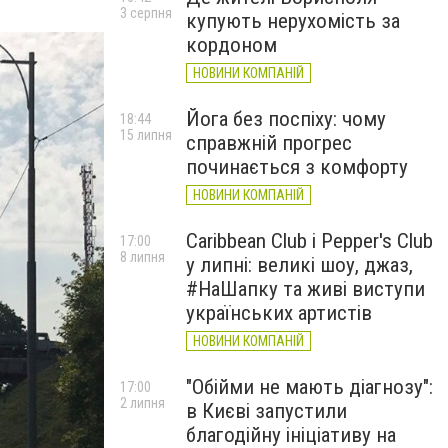
3 серпня
купують нерухомість за
кордоном
НОВИНИ КОМПАНІЙ
Йога без поспіху: чому
18:44
15 липня
справжній прогрес
починається з комфорту
НОВИНИ КОМПАНІЙ
Caribbean Club і Pepper's Club
17:00
8 липня
у липні: великі шоу, джаз,
#НаШапку та живі виступи
українських артистів
НОВИНИ КОМПАНІЙ
"Обійми не мають діагнозу":
17:00
2 липня
в Києві запустили
благодійну ініціативу на