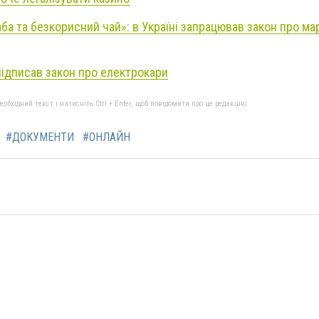
аба та безкорисний чай»: в Україні запрацював закон про м
ідписав закон про електрокари
бхідний текст і натисніть Ctrl + Enter, щоб повідомити про це редакцію
#ДОКУМЕНТИ
#ОНЛАЙН