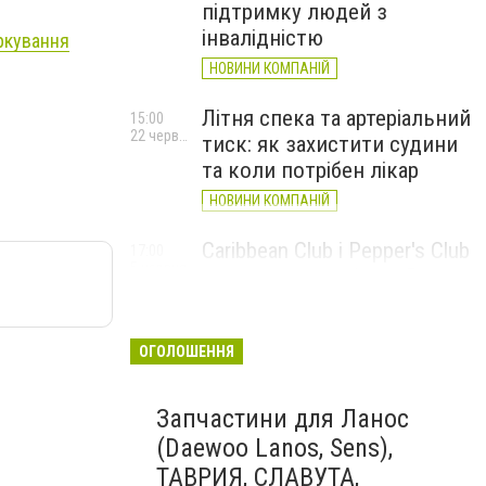
підтримку людей з
інвалідністю
аркування
НОВИНИ КОМПАНІЙ
Літня спека та артеріальний
15:00
22 червня
тиск: як захистити судини
та коли потрібен лікар
НОВИНИ КОМПАНІЙ
Caribbean Club і Pepper's Club
17:00
5 червня
у червні: від вар'єте «Рояль»
до благодійних концертів
#НаШапку
ОГОЛОШЕННЯ
НОВИНИ КОМПАНІЙ
Запчастини для Ланос
(Daewoo Lanos, Sens),
ТАВРИЯ, СЛАВУТА,