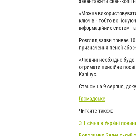
завантажити скан-копії 
«Можна використовувати 
ключів - тобто всі існую
інформаційних систем т
Розгляд заяви триває 10
призначення пенсії або 
«Людині необхідно буде 
отримати пенсійне посві
Капінус.
Станом на 9 серпня, док
Громадське
Читайте також:
З 1 січня в Україні пов
Володимир Зеленський х