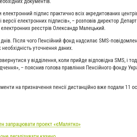
необхідних документів.
електронний підпис практично всіх акредитованих центрів
чі версії електронних підписів», – розповів директор Депар
а електронних реєстрів Олександр Малецький.
 днів. Після чого Пенсійний фонд надсилає SMS-повідомле
ж необхідність уточнення даних.
звернутися у відділення, коли прийде відповідна SMS, і тод
дчення», – пояснив голова правління Пенсійного фонду Укр
ументи на призначення пенсії дистанційно вже подали 11 ос
инен запрацювати проект «єМалятко»
оче легалізувати казино