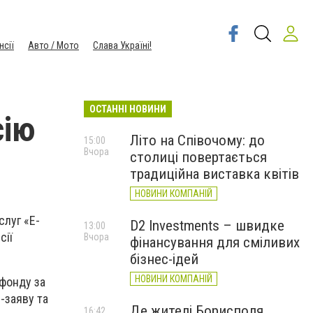
нсії
Авто / Мото
Слава Україні!
ОСТАННІ НОВИНИ
сію
Літо на Співочому: до
15:00
Вчора
столиці повертається
традиційна виставка квітів
НОВИНИ КОМПАНІЙ
слуг «Е-
D2 Investments – швидке
13:00
сії
Вчора
фінансування для сміливих
бізнес-ідей
НОВИНИ КОМПАНІЙ
 фонду за
-заяву та
Де жителі Борисполя
16:42