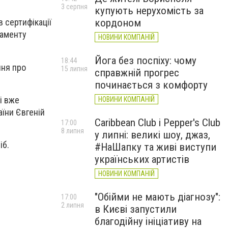
3 серпня
купують нерухомість за
кордоном
 сертифікації
таменту
НОВИНИ КОМПАНІЙ
Йога без поспіху: чому
18:44
ння про
15 липня
справжній прогрес
починається з комфорту
і вже
НОВИНИ КОМПАНІЙ
аїни Євгеній
Caribbean Club і Pepper's Club
17:00
8 липня
у липні: великі шоу, джаз,
іб.
#НаШапку та живі виступи
українських артистів
НОВИНИ КОМПАНІЙ
"Обійми не мають діагнозу":
17:00
2 липня
в Києві запустили
благодійну ініціативу на