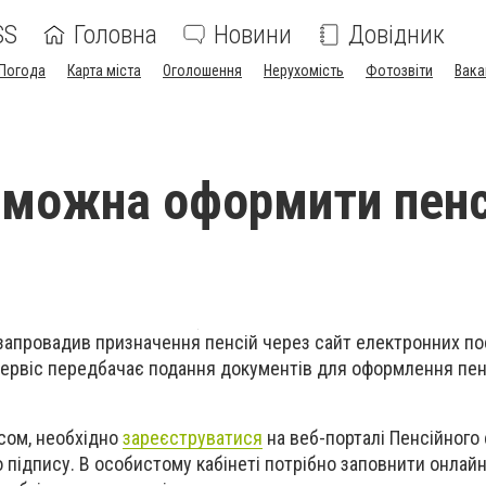
SS
Головна
Новини
Довідник
Погода
Карта міста
Оголошення
Нерухомість
Фотозвіти
Вака
і можна оформити пен
запровадив призначення пенсій через сайт електронних по
сервіс передбачає подання документів для оформлення пен
сом, необхідно
зареєструватися
на веб-порталі Пенсійного
підпису. В особистому кабінеті потрібно заповнити онлайн