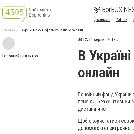
BorBUSINE
Дозвілля
Афіша
Головна
В Україні можна оформити пенсію онлайн
08:12, 11 серпня 2019 р.
В Україн
Головний редактор
онлайн
Пенсійний фонд України 
пенсія». Безкоштовний 
дистанційно.
Щоб скористатися серві
допомогою електронного 