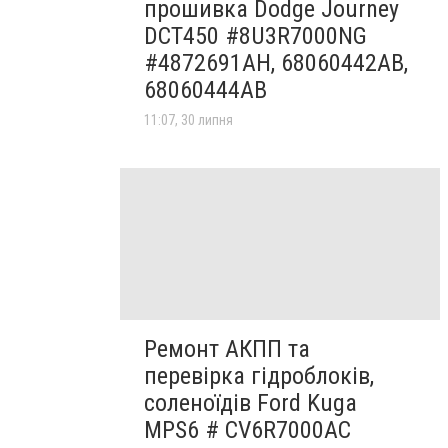
прошивка Dodge Journey
DCT450 #8U3R7000NG
#4872691AH, 68060442AB,
68060444AB
11:07, 30 липня
Ремонт АКПП та
перевірка гідроблоків,
соленоїдів Ford Kuga
MPS6 # CV6R7000AC