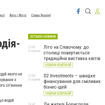
нсії
Авто / Мото
Слава Україні!
ОСТАННІ НОВИНИ
одія-
Літо на Співочому: до
15:00
5 серпня
столиці повертається
традиційна виставка квітів
НОВИНИ КОМПАНІЙ
одій якого не
D2 Investments – швидке
13:00
кування з
5 серпня
фінансування для сміливих
го сп’яніння
бізнес-ідей
НОВИНИ КОМПАНІЙ
що водій
Де жителі Борисполя
16:42