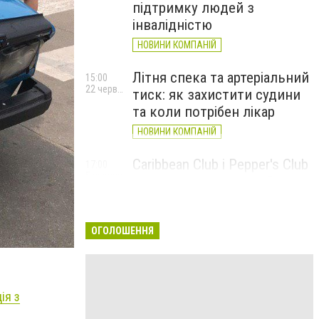
підтримку людей з
інвалідністю
НОВИНИ КОМПАНІЙ
Літня спека та артеріальний
15:00
22 червня
тиск: як захистити судини
та коли потрібен лікар
НОВИНИ КОМПАНІЙ
Caribbean Club і Pepper's Club
17:00
5 червня
у червні: від вар'єте «Рояль»
до благодійних концертів
#НаШапку
ОГОЛОШЕННЯ
НОВИНИ КОМПАНІЙ
ія з