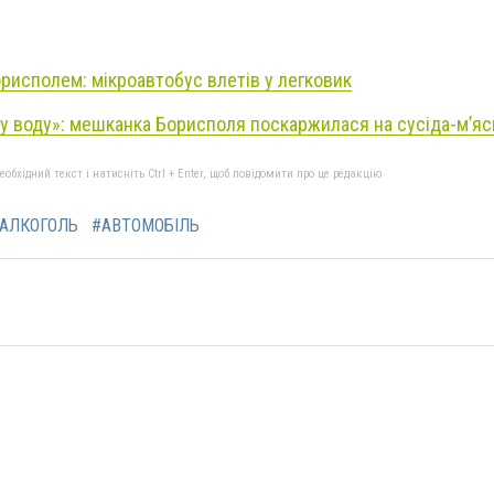
орисполем: мікроавтобус влетів у легковик
і у воду»: мешканка Борисполя поскаржилася на сусіда-м’я
бхідний текст і натисніть Ctrl + Enter, щоб повідомити про це редакцію
АЛКОГОЛЬ
#АВТОМОБІЛЬ