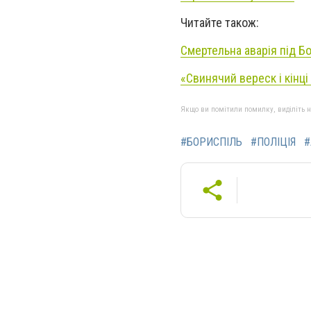
Читайте також:
Смертельна аварія під Б
«Свинячий вереск і кінц
Якщо ви помітили помилку, виділіть нео
#БОРИСПІЛЬ
#ПОЛІЦІЯ
#