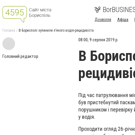
BorBUSINE
Дозвілля
Афіша
Головна
В Борисполі зупинили п’яного водія-рецидивіста
08:00, 9 серпня 2019 р.
В Бориспо
Головний редактор
рецидиві
Під час патрулювання міс
був пристебнутий паска
порушником і перевірку 
у водія.
Проходити огляд 26-річни