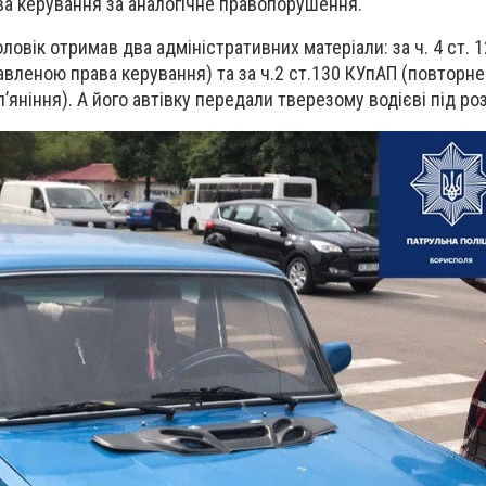
ва керування за аналогічне правопорушення.
ловік отримав два адміністративних матеріали: за ч. 4 ст. 
вленою права керування) та за ч.2 ст.130 КУпАП (повторн
п’яніння). А його автівку передали тверезому водієві під ро