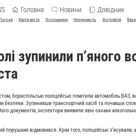
SS
Головна
Новини
Довідник
Погода
Карта міста
Оголошення
Нерухомість
Фотозвіти
Вака
лі зупинили п’яного в
ста
том, бориспільські поліцейські помітили автомобіль ВАЗ, в
ми безпеки.
Зупинивши транспортний засіб та почавши спіл
його документів, інспектори виявили явні ознаки алкогольно
й порушник відмовився. Крім того, поліцейські з’ясували, 