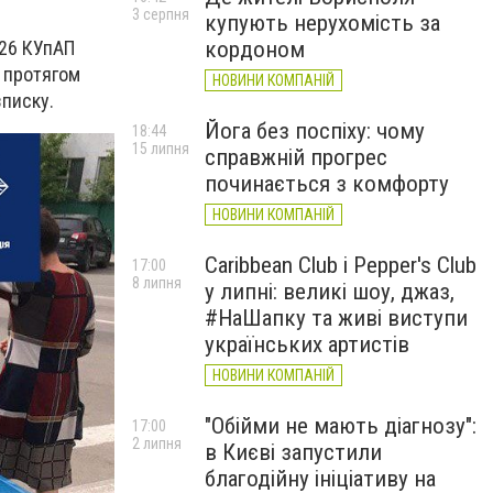
3 серпня
купують нерухомість за
кордоном
126 КУпАП
е протягом
НОВИНИ КОМПАНІЙ
зписку.
Йога без поспіху: чому
18:44
15 липня
справжній прогрес
починається з комфорту
НОВИНИ КОМПАНІЙ
Caribbean Club і Pepper's Club
17:00
8 липня
у липні: великі шоу, джаз,
#НаШапку та живі виступи
українських артистів
НОВИНИ КОМПАНІЙ
"Обійми не мають діагнозу":
17:00
2 липня
в Києві запустили
благодійну ініціативу на